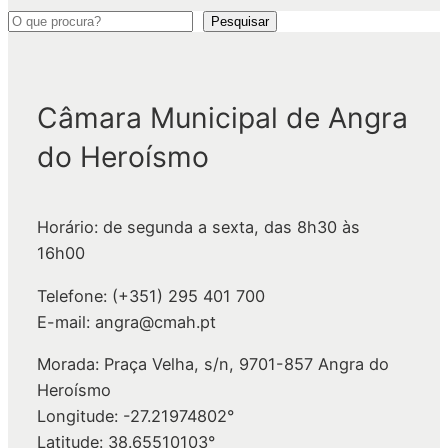
P
Pesquisar
e
s
q
Câmara Municipal de Angra
u
do Heroísmo
i
s
a
Horário: de segunda a sexta, das 8h30 às
r
16h00
Telefone: (+351) 295 401 700
E-mail: angra@cmah.pt
Morada: Praça Velha, s/n, 9701-857 Angra do
Heroísmo
Longitude: -27.21974802°
Latitude: 38.65510103°