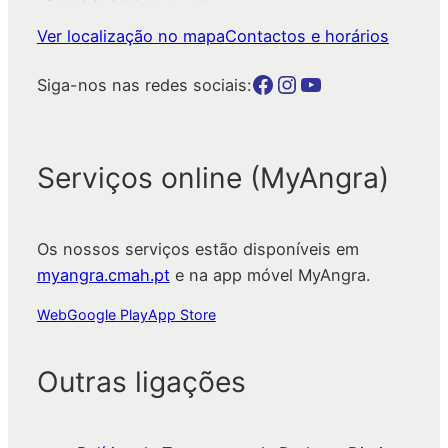
Ver localização no mapa
Contactos e horários
Botão para a página da autarquia no Facebook
Botão para a página da autarquia no Instagram
Botão para a página da autarquia no Youtube
Siga-nos nas redes sociais:
Serviços online (MyAngra)
Os nossos serviços estão disponíveis em
myangra.cmah.pt
e na app móvel MyAngra.
Web
Google Play
App Store
Outras ligações