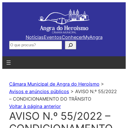
Saltar
para
o
conteúdo
Notícias
Eventos
Conhecer
MyAngra
Pesquisar
Câmara Municipal de Angra do Heroísmo
>
Avisos e anúncios públicos
>
AVISO N.º 55/2022
– CONDICIONAMENTO DO TRÂNSITO
Voltar à página anterior
AVISO N.º 55/2022 –