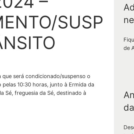
2024 –
Ad
MENTO/SUSP
ne
ÂNSITO
Fiq
de 
a que será condicionado/suspenso o
o pelas 10:30 horas, junto à Ermida da
An
a Sé, freguesia da Sé, destinado à
da
Des