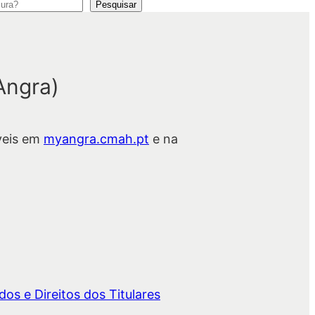
Pesquisar
Angra)
veis em
myangra.cmah.pt
e na
os e Direitos dos Titulares