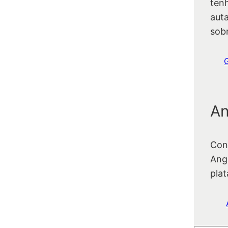
ten
auta
sob
An
Con
Ang
pla