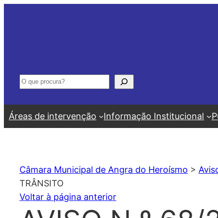
Saltar
para
o
conteúdo
Pesquisar
Áreas de intervenção
Informação Institucional
P
Câmara Municipal de Angra do Heroísmo
>
Avis
TRÂNSITO
Voltar à página anterior