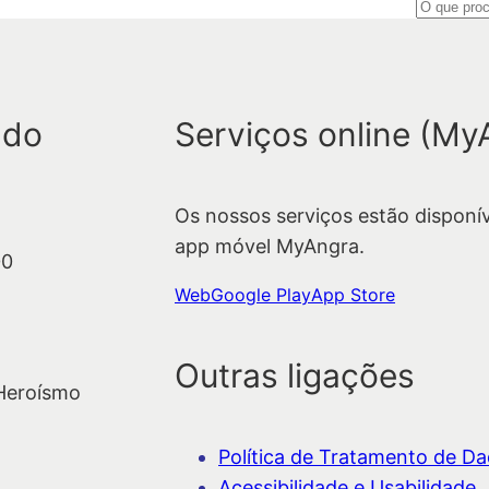
P
e
s
q
 do
Serviços online (My
u
i
s
Os nossos serviços estão disponí
a
app móvel MyAngra.
r
00
Web
Google Play
App Store
Outras ligações
 Heroísmo
Política de Tratamento de Dad
Acessibilidade e Usabilidade