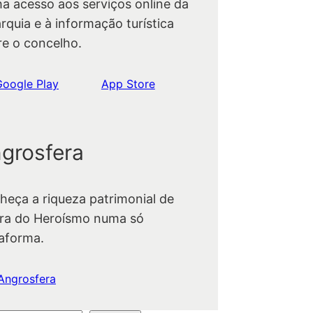
ha acesso aos serviços online da
rquia e à informação turística
re o concelho.
Google Play
App Store
grosfera
heça a riqueza patrimonial de
ra do Heroísmo numa só
taforma.
Angrosfera