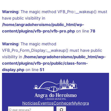
Warning
: The magic method VFB_Pro::__wakeup() must
have public visibility in
/home/angradoheroismo/public_html/wp-
content/plugins/vfb-pro/vfb-pro.php
on line
78
Warning
: The magic method
VFB_Pro_Form_Display::__wakeup() must have public
visibility in
/home/angradoheroismo/public_html/wp-
content/plugins/vfb-pro/public/class-form-
display.php
on line
51
Saltar
para
o
conteúdo
Notícias
Eventos
Conhecer
MyAngra
Pesquisar