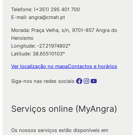
Telefone: (+351) 295 401 700
E-mail: angra@cmah.pt
Morada: Praça Velha, s/n, 9701-857 Angra do
Heroísmo
Longitude: -27.21974802°
Latitude: 38.65510103°
Ver localização no mapa
Contactos e horários
Botão para a página da autarquia no Facebook
Botão para a página da autarquia no Instagram
Botão para a página da autarquia no Youtube
Siga-nos nas redes sociais:
Serviços online (MyAngra)
Os nossos serviços estão disponíveis em