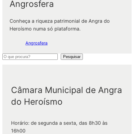
Angrosfera
Conheça a riqueza patrimonial de Angra do
Heroísmo numa só plataforma.
Angrosfera
P
Pesquisar
e
s
q
Câmara Municipal de Angra
u
i
do Heroísmo
s
a
r
Horário: de segunda a sexta, das 8h30 às
16h00