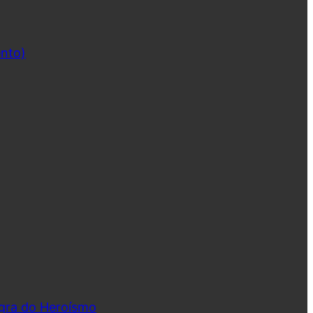
ento)
ngra do Heroísmo