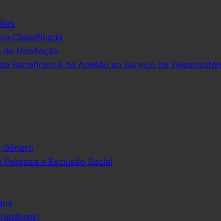
lias
na Classificada
s de Habitação
de Benefícios e de Adesão ao Serviço de Teleassistên
e Género
 Pobreza e Exclusão Social
gua
análises)