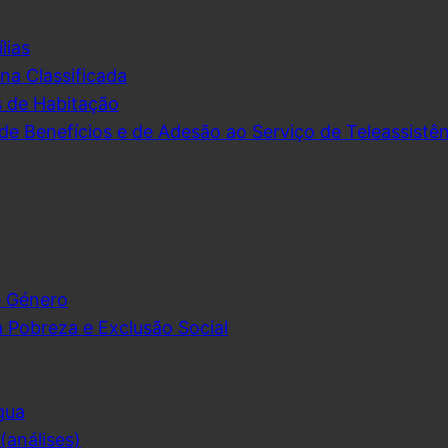
lias
na Classificada
s de Habitação
de Benefícios e de Adesão ao Serviço de Teleassistên
e Género
 Pobreza e Exclusão Social
gua
análises)