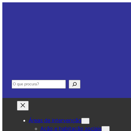
Saltar
para
o
conteúdo
Pesquisar
Áreas de intervenção
Ação e habitação sociais