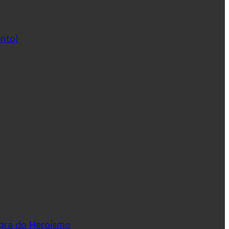
ento)
ngra do Heroísmo