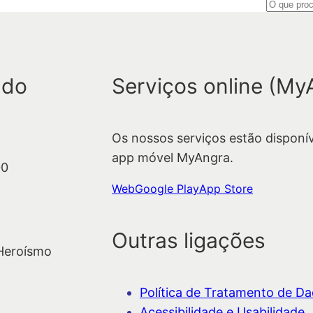
P
e
s
q
 do
Serviços online (My
u
i
s
Os nossos serviços estão disponí
a
app móvel MyAngra.
r
00
Web
Google Play
App Store
Outras ligações
 Heroísmo
Política de Tratamento de Dad
Acessibilidade e Usabilidade