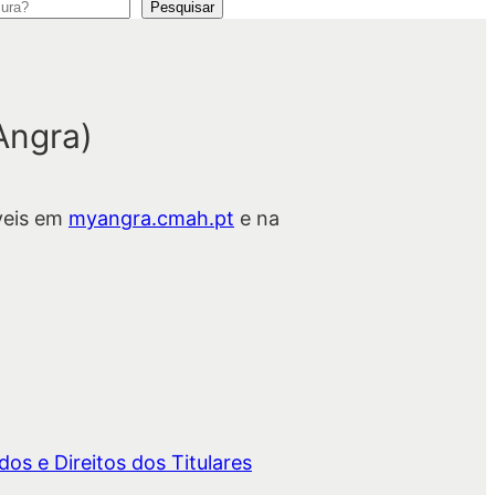
Pesquisar
Angra)
veis em
myangra.cmah.pt
e na
os e Direitos dos Titulares