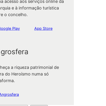
ha acesso aos serviços online da
rquia e à informação turística
re o concelho.
Google Play
App Store
grosfera
heça a riqueza patrimonial de
ra do Heroísmo numa só
taforma.
Angrosfera