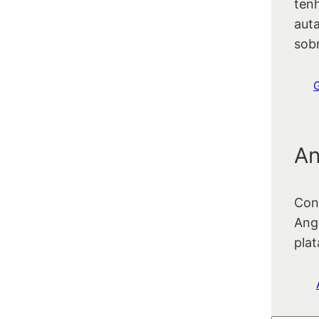
ten
auta
sob
An
Con
Ang
pla