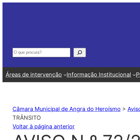
Saltar
para
o
conteúdo
Pesquisar
Áreas de intervenção
Informação Institucional
P
Câmara Municipal de Angra do Heroísmo
>
Avis
TRÂNSITO
Voltar à página anterior