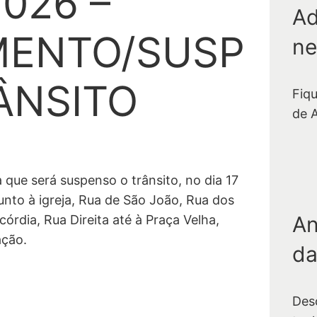
2026 –
Ad
MENTO/SUSP
ne
ÂNSITO
Fiq
de 
que será suspenso o trânsito, no dia 17
unto à igreja, Rua de São João, Rua dos
An
córdia, Rua Direita até à Praça Velha,
ação.
da
Des