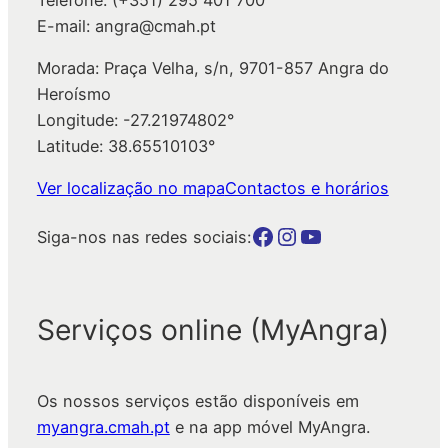
E-mail: angra@cmah.pt
Morada: Praça Velha, s/n, 9701-857 Angra do
Heroísmo
Longitude: -27.21974802°
Latitude: 38.65510103°
Ver localização no mapa
Contactos e horários
Botão para a página da autarquia no Facebook
Botão para a página da autarquia no Instagram
Botão para a página da autarquia no Youtube
Siga-nos nas redes sociais:
Serviços online (MyAngra)
Os nossos serviços estão disponíveis em
myangra.cmah.pt
e na app móvel MyAngra.