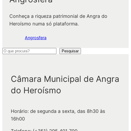
Conheça a riqueza patrimonial de Angra do
Heroísmo numa só plataforma.
Angrosfera
P
Pesquisar
e
s
q
Câmara Municipal de Angra
u
do Heroísmo
i
s
a
Horário: de segunda a sexta, das 8h30 às
r
16h00
Telefone: (+351) 295 401 700