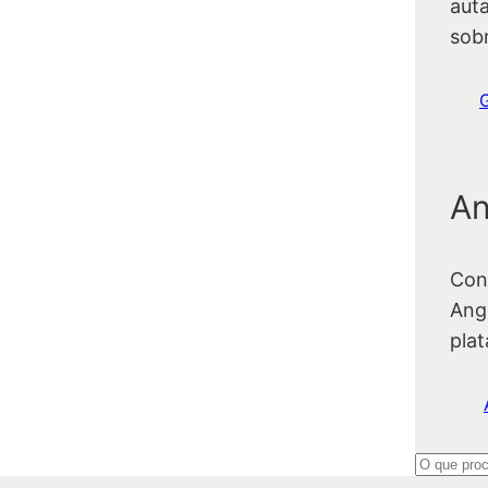
auta
sob
An
Con
Ang
pla
P