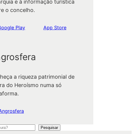
rquia e à informação turística
re o concelho.
Google Play
App Store
grosfera
heça a riqueza patrimonial de
ra do Heroísmo numa só
taforma.
Angrosfera
Pesquisar