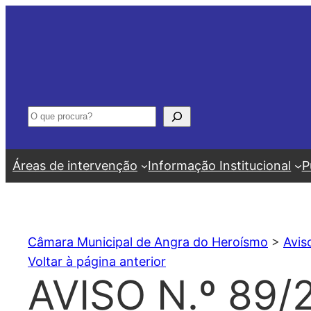
Saltar
para
o
conteúdo
Pesquisar
Áreas de intervenção
Informação Institucional
P
Câmara Municipal de Angra do Heroísmo
>
Avis
Voltar à página anterior
AVISO N.º 89/