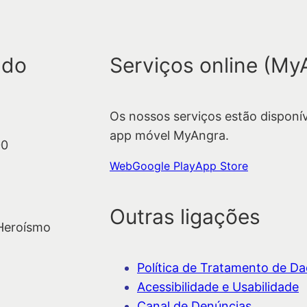
e
s
q
 do
Serviços online (My
u
i
s
Os nossos serviços estão disponí
a
app móvel MyAngra.
r
00
Web
Google Play
App Store
Outras ligações
 Heroísmo
Política de Tratamento de Dad
Acessibilidade e Usabilidade
Canal de Denúncias