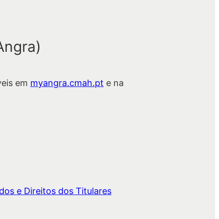
Angra)
veis em
myangra.cmah.pt
e na
os e Direitos dos Titulares