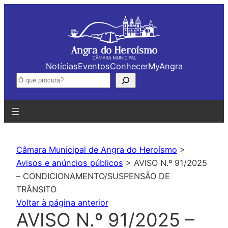
Saltar
para
o
conteúdo
Notícias
Eventos
Conhecer
MyAngra
Pesquisar
Câmara Municipal de Angra do Heroísmo
>
Avisos e anúncios públicos
>
AVISO N.º 91/2025
– CONDICIONAMENTO/SUSPENSÃO DE
TRÂNSITO
Voltar à página anterior
AVISO N.º 91/2025 –