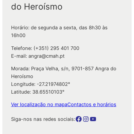
do Heroísmo
i
s
a
Horário: de segunda a sexta, das 8h30 às
r
16h00
Telefone: (+351) 295 401 700
E-mail: angra@cmah.pt
Morada: Praça Velha, s/n, 9701-857 Angra do
Heroísmo
Longitude: -27.21974802°
Latitude: 38.65510103°
Ver localização no mapa
Contactos e horários
Botão para a página da autarquia no Facebook
Botão para a página da autarquia no Instagram
Botão para a página da autarquia no Youtube
Siga-nos nas redes sociais: