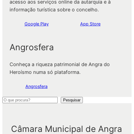
acesso aos serviços online da autarquia e à
informação turística sobre o concelho.
Google Play
App Store
Angrosfera
Conheça a riqueza patrimonial de Angra do
Heroísmo numa só plataforma.
Angrosfera
P
Pesquisar
e
s
q
Câmara Municipal de Angra
u