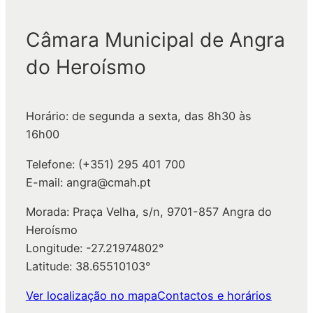
s
q
Câmara Municipal de Angra
u
do Heroísmo
i
s
a
Horário: de segunda a sexta, das 8h30 às
r
16h00
Telefone: (+351) 295 401 700
E-mail: angra@cmah.pt
Morada: Praça Velha, s/n, 9701-857 Angra do
Heroísmo
Longitude: -27.21974802°
Latitude: 38.65510103°
Ver localização no mapa
Contactos e horários