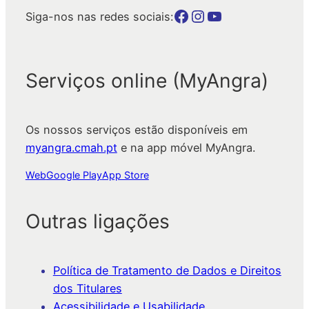
Botão para a página da autarquia no Facebook
Botão para a página da autarquia no Instagram
Botão para a página da autarquia no Youtube
Siga-nos nas redes sociais:
Serviços online (MyAngra)
Os nossos serviços estão disponíveis em
myangra.cmah.pt
e na app móvel MyAngra.
Web
Google Play
App Store
Outras ligações
Política de Tratamento de Dados e Direitos
dos Titulares
Acessibilidade e Usabilidade