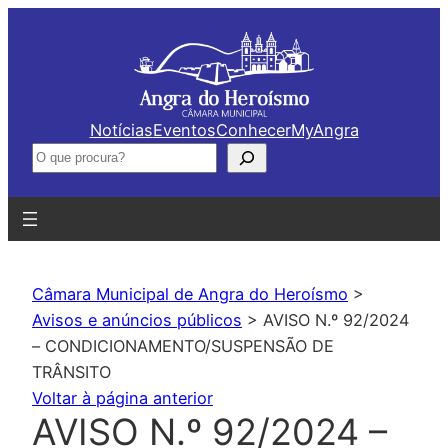
Saltar
para
o
conteúdo
Notícias
Eventos
Conhecer
MyAngra
Pesquisar
Câmara Municipal de Angra do Heroísmo
>
Avisos e anúncios públicos
>
AVISO N.º 92/2024
– CONDICIONAMENTO/SUSPENSÃO DE
TRÂNSITO
Voltar à página anterior
AVISO N.º 92/2024 –