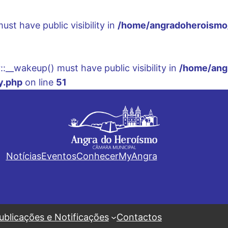
t have public visibility in
/home/angradoheroismo/
__wakeup() must have public visibility in
/home/ang
y.php
on line
51
Notícias
Eventos
Conhecer
MyAngra
ublicações e Notificações
Contactos