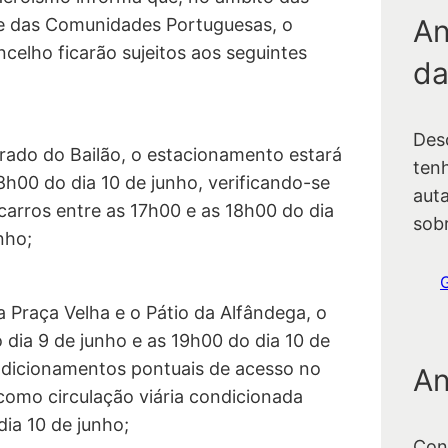
An
e das Comunidades Portuguesas, o
celho ficarão sujeitos aos seguintes
da
Des
rado do Bailão, o estacionamento estará
ten
8h00 do dia 10 de junho, verificando-se
auta
arros entre as 17h00 e as 18h00 do dia
sob
nho;
 Praça Velha e o Pátio da Alfândega, o
 dia 9 de junho e as 19h00 do dia 10 de
ndicionamentos pontuais de acesso no
An
como circulação viária condicionada
dia 10 de junho;
Con