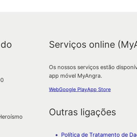
 do
Serviços online (My
Os nossos serviços estão disponí
app móvel MyAngra.
00
Web
Google Play
App Store
Outras ligações
 Heroísmo
Política de Tratamento de Dad