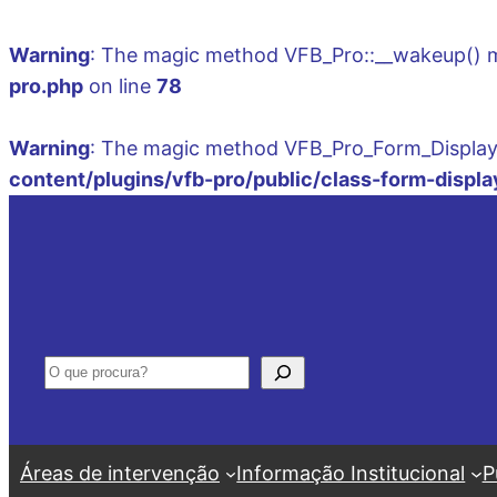
Warning
: The magic method VFB_Pro::__wakeup() mus
pro.php
on line
78
Warning
: The magic method VFB_Pro_Form_Display::
content/plugins/vfb-pro/public/class-form-displa
Saltar
para
o
conteúdo
Pesquisar
Áreas de intervenção
Informação Institucional
P