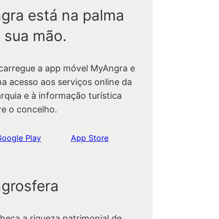
gra está na palma
 sua mão.
carregue a app móvel MyAngra e
ha acesso aos serviços online da
rquia e à informação turística
re o concelho.
Google Play
App Store
grosfera
heça a riqueza patrimonial de