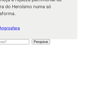
ra do Heroísmo numa só
taforma.
Angrosfera
Pesquisar