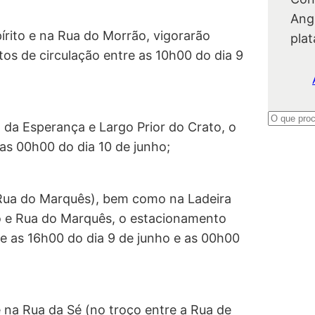
Ang
írito e na Rua do Morrão, vigorarão
pla
os de circulação entre as 10h00 do dia 9
P
 da Esperança e Largo Prior do Crato, o
e
as 00h00 do dia 10 de junho;
s
q
u
a Rua do Marquês), bem como na Ladeira
i
o e Rua do Marquês, o estacionamento
s
re as 16h00 do dia 9 de junho e as 00h00
a
r
 na Rua da Sé (no troço entre a Rua de