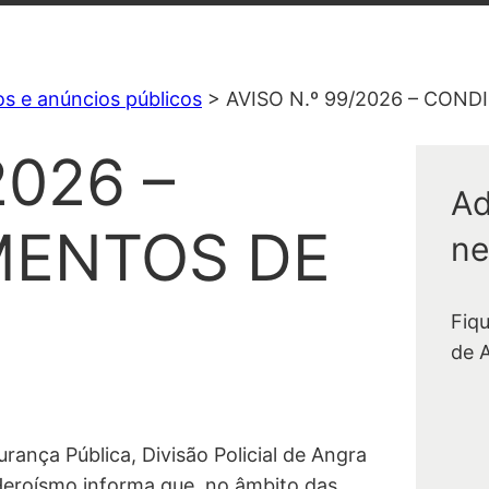
os e anúncios públicos
>
AVISO N.º 99/2026 – CON
2026 –
Ad
MENTOS DE
ne
Fiq
de 
ança Pública, Divisão Policial de Angra
Heroísmo informa que, no âmbito das