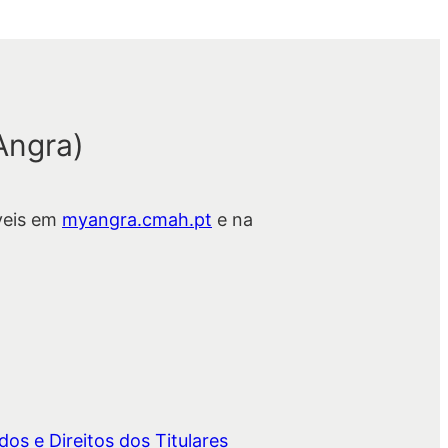
Angra)
veis em
myangra.cmah.pt
e na
os e Direitos dos Titulares