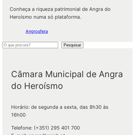
Conheça a riqueza patrimonial de Angra do
Heroísmo numa só plataforma.
Angrosfera
P
Pesquisar
e
s
q
Câmara Municipal de Angra
u
do Heroísmo
i
s
a
Horário: de segunda a sexta, das 8h30 às
r
16h00
Telefone: (+351) 295 401 700