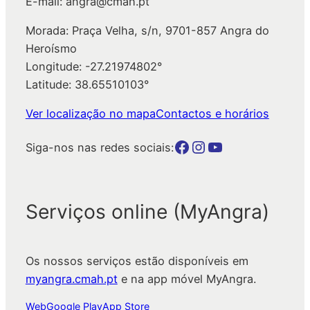
E-mail: angra@cmah.pt
Morada: Praça Velha, s/n, 9701-857 Angra do
Heroísmo
Longitude: -27.21974802°
Latitude: 38.65510103°
Ver localização no mapa
Contactos e horários
Botão para a página da autarquia no Facebook
Botão para a página da autarquia no Instagram
Botão para a página da autarquia no Youtube
Siga-nos nas redes sociais:
Serviços online (MyAngra)
Os nossos serviços estão disponíveis em
myangra.cmah.pt
e na app móvel MyAngra.
Web
Google Play
App Store