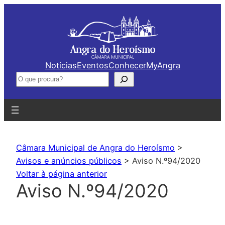
Saltar
para
o
conteúdo
Notícias
Eventos
Conhecer
MyAngra
Pesquisar
Câmara Municipal de Angra do Heroísmo
>
Avisos e anúncios públicos
>
Aviso N.º94/2020
Voltar à página anterior
Aviso N.º94/2020