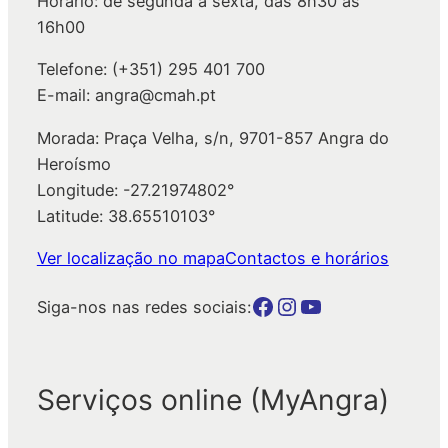
Horário: de segunda a sexta, das 8h30 às
r
16h00
Telefone: (+351) 295 401 700
E-mail: angra@cmah.pt
Morada: Praça Velha, s/n, 9701-857 Angra do
Heroísmo
Longitude: -27.21974802°
Latitude: 38.65510103°
Ver localização no mapa
Contactos e horários
Botão para a página da autarquia no Facebook
Botão para a página da autarquia no Instagram
Botão para a página da autarquia no Youtube
Siga-nos nas redes sociais:
Serviços online (MyAngra)