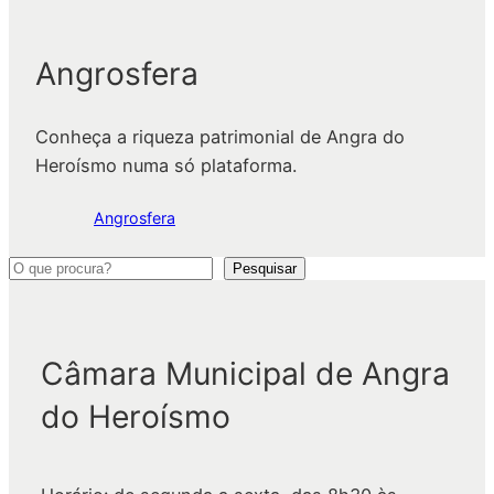
Angrosfera
Conheça a riqueza patrimonial de Angra do
Heroísmo numa só plataforma.
Angrosfera
P
Pesquisar
e
s
q
Câmara Municipal de Angra
u
do Heroísmo
i
s
a