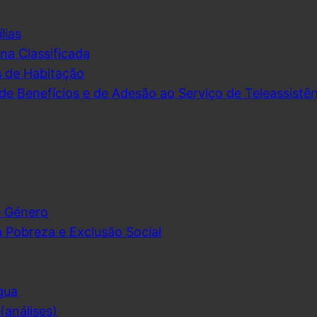
lias
na Classificada
s de Habitação
de Benefícios e de Adesão ao Serviço de Teleassistên
e Género
 Pobreza e Exclusão Social
gua
análises)