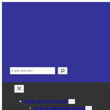
Saltar
para
o
conteúdo
Pesquisar
Áreas de intervenção
Ação e habitação sociais