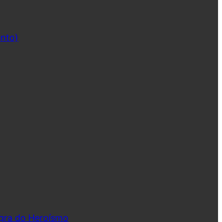
ento)
ngra do Heroísmo