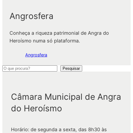
Angrosfera
Conheça a riqueza patrimonial de Angra do
Heroísmo numa só plataforma.
Angrosfera
P
Pesquisar
e
s
q
Câmara Municipal de Angra
u
do Heroísmo
i
s
a
Horário: de segunda a sexta, das 8h30 às
r