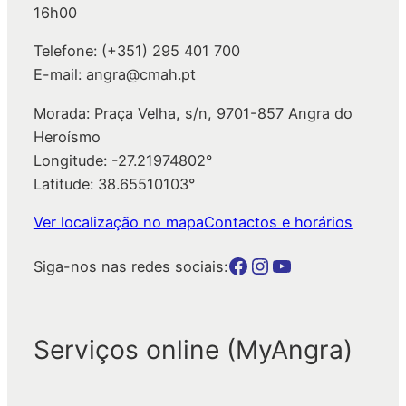
16h00
Telefone: (+351) 295 401 700
E-mail: angra@cmah.pt
Morada: Praça Velha, s/n, 9701-857 Angra do
Heroísmo
Longitude: -27.21974802°
Latitude: 38.65510103°
Ver localização no mapa
Contactos e horários
Botão para a página da autarquia no Facebook
Botão para a página da autarquia no Instagram
Botão para a página da autarquia no Youtube
Siga-nos nas redes sociais:
Serviços online (MyAngra)