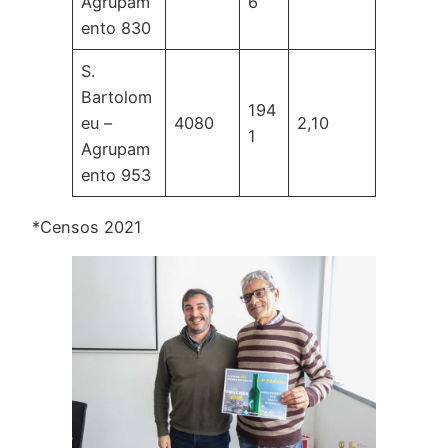
Agrupam
6
ento 830
S.
Bartolom
194
eu –
4080
2,10
1
Agrupam
ento 953
*Censos 2021