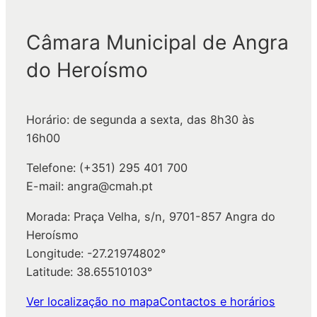
s
q
Câmara Municipal de Angra
u
do Heroísmo
i
s
a
Horário: de segunda a sexta, das 8h30 às
r
16h00
Telefone: (+351) 295 401 700
E-mail: angra@cmah.pt
Morada: Praça Velha, s/n, 9701-857 Angra do
Heroísmo
Longitude: -27.21974802°
Latitude: 38.65510103°
Ver localização no mapa
Contactos e horários