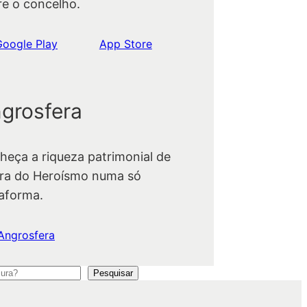
re o concelho.
Google Play
App Store
grosfera
heça a riqueza patrimonial de
ra do Heroísmo numa só
taforma.
Angrosfera
Pesquisar