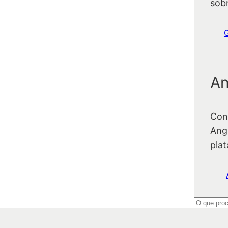
sob
An
Con
Ang
pla
P
e