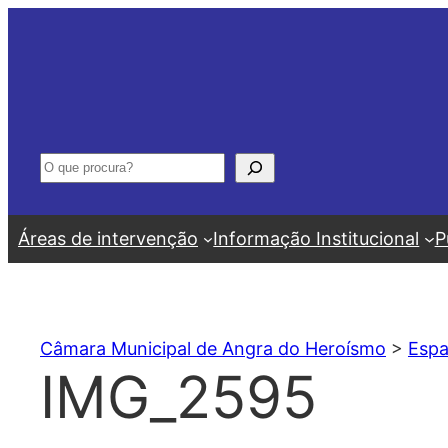
Saltar
para
o
conteúdo
Pesquisar
Áreas de intervenção
Informação Institucional
P
Câmara Municipal de Angra do Heroísmo
>
Espa
IMG_2595