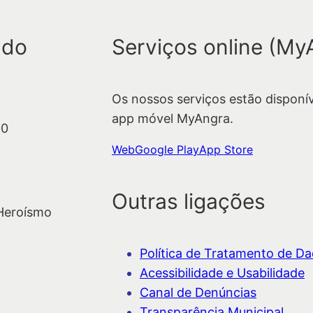
s
q
 do
Serviços online (My
u
i
s
Os nossos serviços estão disponí
a
app móvel MyAngra.
r
00
Web
Google Play
App Store
Outras ligações
 Heroísmo
Política de Tratamento de Dad
Acessibilidade e Usabilidade
Canal de Denúncias
Transparência Municipal