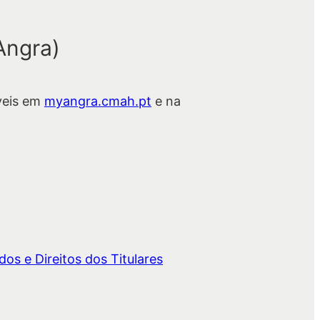
Angra)
veis em
myangra.cmah.pt
e na
os e Direitos dos Titulares