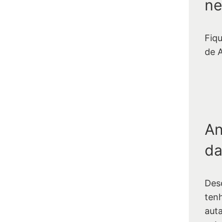
ne
Fiq
de 
An
da
Des
ten
auta