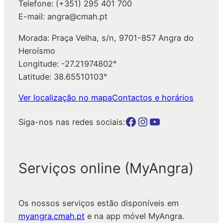
Telefone: (+351) 295 401 700
E-mail: angra@cmah.pt
Morada: Praça Velha, s/n, 9701-857 Angra do
Heroísmo
Longitude: -27.21974802°
Latitude: 38.65510103°
Ver localização no mapa
Contactos e horários
Botão para a página da autarquia no Facebook
Botão para a página da autarquia no Instagram
Botão para a página da autarquia no Youtube
Siga-nos nas redes sociais:
Serviços online (MyAngra)
Os nossos serviços estão disponíveis em
myangra.cmah.pt
e na app móvel MyAngra.