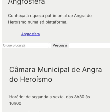
Angrosfera
Conheça a riqueza patrimonial de Angra do
Heroísmo numa só plataforma.
Angrosfera
P
Pesquisar
e
s
q
Câmara Municipal de Angra
u
do Heroísmo
i
s
a
Horário: de segunda a sexta, das 8h30 às
r
16h00