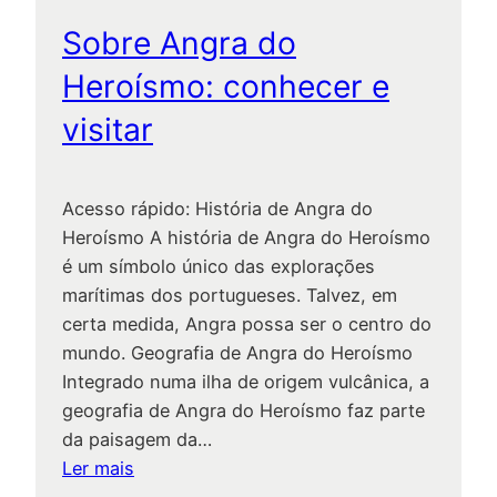
t
s
q
e
Sobre Angra do
u
Heroísmo: conhecer e
g
i
s
visitar
o
a
r
r
Acesso rápido: História de Angra do
y
Heroísmo A história de Angra do Heroísmo
é um símbolo único das explorações
:
marítimas dos portugueses. Talvez, em
certa medida, Angra possa ser o centro do
mundo. Geografia de Angra do Heroísmo
Integrado numa ilha de origem vulcânica, a
geografia de Angra do Heroísmo faz parte
da paisagem da…
:
Ler mais
S