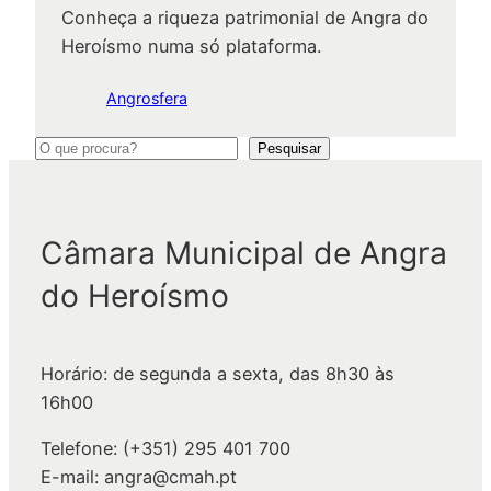
Conheça a riqueza patrimonial de Angra do
Heroísmo numa só plataforma.
Angrosfera
P
Pesquisar
e
s
q
Câmara Municipal de Angra
u
do Heroísmo
i
s
a
Horário: de segunda a sexta, das 8h30 às
r
16h00
Telefone: (+351) 295 401 700
E-mail: angra@cmah.pt