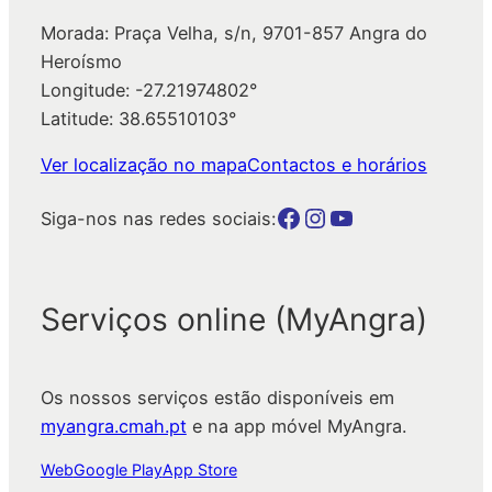
Morada: Praça Velha, s/n, 9701-857 Angra do
Heroísmo
Longitude: -27.21974802°
Latitude: 38.65510103°
Ver localização no mapa
Contactos e horários
Botão para a página da autarquia no Facebook
Botão para a página da autarquia no Instagram
Botão para a página da autarquia no Youtube
Siga-nos nas redes sociais:
Serviços online (MyAngra)
Os nossos serviços estão disponíveis em
myangra.cmah.pt
e na app móvel MyAngra.
Web
Google Play
App Store