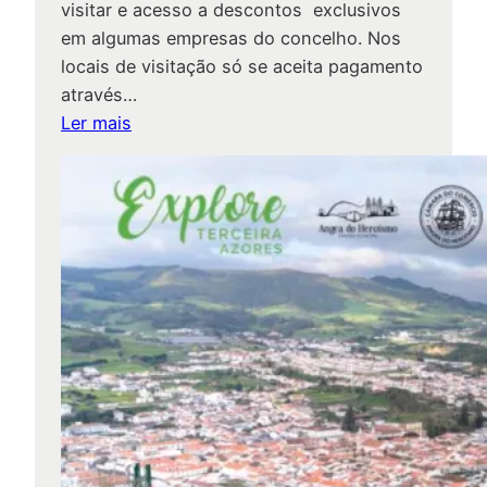
visitar e acesso a descontos exclusivos
em algumas empresas do concelho. Nos
locais de visitação só se aceita pagamento
através…
:
Ler mais
A
n
g
r
a
C
i
t
y
P
a
s