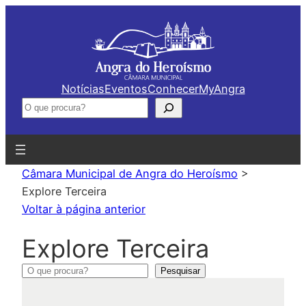
Saltar
para
o
conteúdo
Notícias
Eventos
Conhecer
MyAngra
Pesquisar
Câmara Municipal de Angra do Heroísmo
>
Explore Terceira
Voltar à página anterior
C
Explore Terceira
a
P
Pesquisar
e