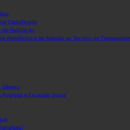
lias
na Classificada
s de Habitação
de Benefícios e de Adesão ao Serviço de Teleassistên
e Género
 Pobreza e Exclusão Social
gua
análises)