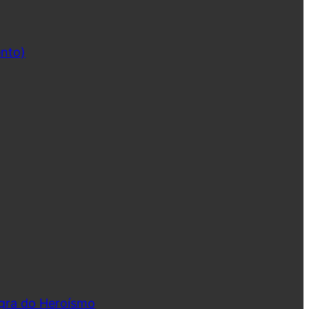
ento)
ngra do Heroísmo