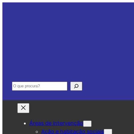
Saltar
para
o
conteúdo
Pesquisar
Áreas de intervenção
Ação e habitação sociais