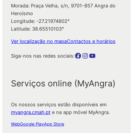
Morada: Praça Velha, s/n, 9701-857 Angra do
Heroísmo
Longitude: -27.21974802°
Latitude: 38.65510103°
Ver localização no mapa
Contactos e horários
Botão para a página da autarquia no Facebook
Botão para a página da autarquia no Instagram
Botão para a página da autarquia no Youtube
Siga-nos nas redes sociais:
Serviços online (MyAngra)
Os nossos serviços estão disponíveis em
myangra.cmah.pt
e na app móvel MyAngra.
Web
Google Play
App Store