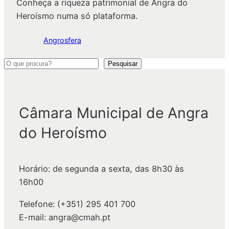
Conheça a riqueza patrimonial de Angra do
Heroísmo numa só plataforma.
Angrosfera
P
Pesquisar
e
s
q
Câmara Municipal de Angra
u
do Heroísmo
i
s
a
Horário: de segunda a sexta, das 8h30 às
r
16h00
Telefone: (+351) 295 401 700
E-mail: angra@cmah.pt