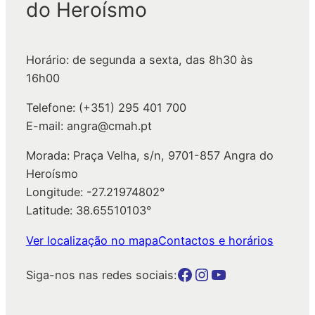
do Heroísmo
i
s
a
Horário: de segunda a sexta, das 8h30 às
r
16h00
Telefone: (+351) 295 401 700
E-mail: angra@cmah.pt
Morada: Praça Velha, s/n, 9701-857 Angra do
Heroísmo
Longitude: -27.21974802°
Latitude: 38.65510103°
Ver localização no mapa
Contactos e horários
Botão para a página da autarquia no Facebook
Botão para a página da autarquia no Instagram
Botão para a página da autarquia no Youtube
Siga-nos nas redes sociais: