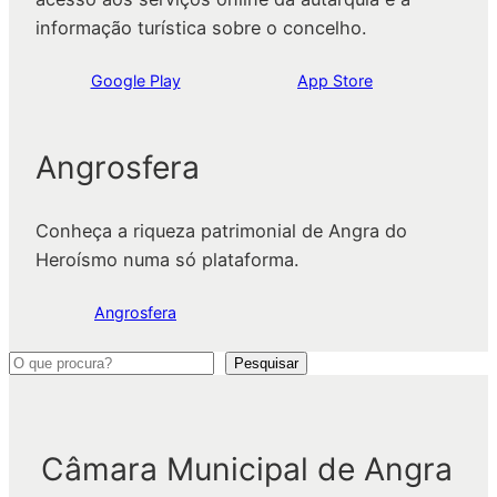
informação turística sobre o concelho.
Google Play
App Store
Angrosfera
Conheça a riqueza patrimonial de Angra do
Heroísmo numa só plataforma.
Angrosfera
P
Pesquisar
e
s
q
Câmara Municipal de Angra
u