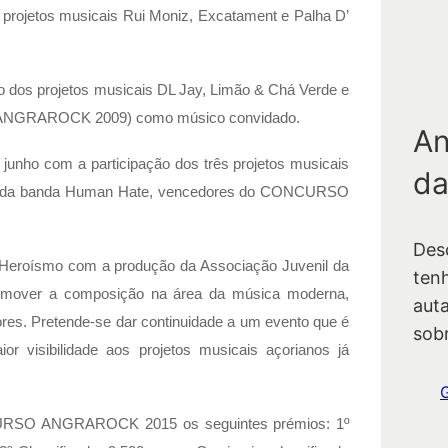
 os projetos musicais Rui Moniz, Excatament e Palha D’
ão dos projetos musicais DL Jay, Limão & Chá Verde e
O ANGRAROCK 2009) como músico convidado.
An
ho com a participação dos três projetos musicais
da
os e da banda Human Hate, vencedores do CONCURSO
Des
o Heroísmo com a produção da Associação Juvenil da
ten
promover a composição na área da música moderna,
auta
res. Pretende-se dar continuidade a um evento que é
sob
or visibilidade aos projetos musicais açorianos já
ONCURSO ANGRAROCK 2015 os seguintes prémios: 1º