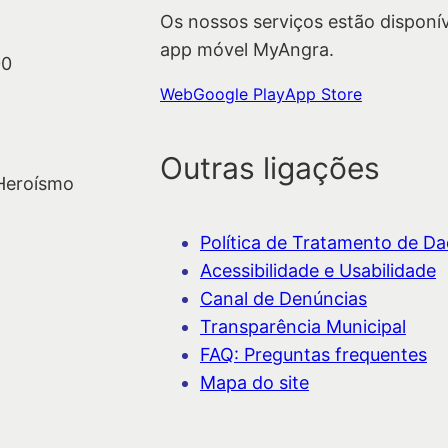
s
Os nossos serviços estão disponí
a
app móvel MyAngra.
r
00
Web
Google Play
App Store
Outras ligações
 Heroísmo
Política de Tratamento de Dad
Acessibilidade e Usabilidade
Canal de Denúncias
Transparência Municipal
FAQ: Preguntas frequentes
Mapa do site