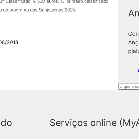
 3º Classificado: € 500 euros. O primeiro classificado
An
ado no programa das Sanjoaninas 2015.
Con
Ang
08/2018
pla
P
e
s
q
 do
Serviços online (My
u
i