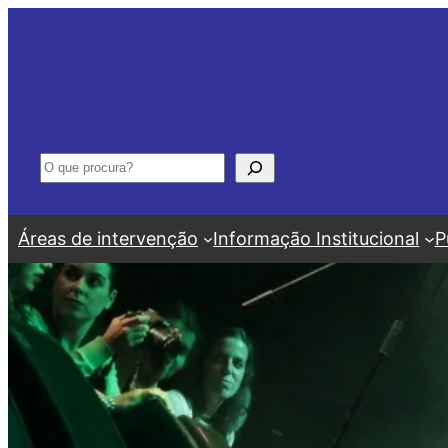
Saltar
para
o
conteúdo
Pesquisar
Áreas de intervenção
Informação Institucional
P