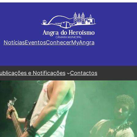
Notícias
Eventos
Conhecer
MyAngra
ublicações e Notificações
Contactos