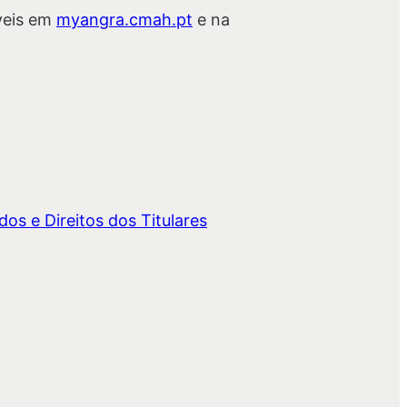
veis em
myangra.cmah.pt
e na
os e Direitos dos Titulares