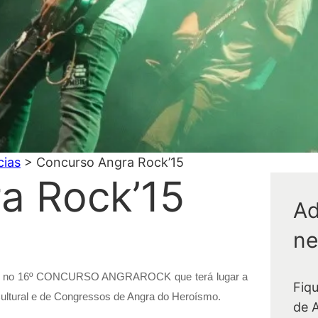
cias
>
Concurso Angra Rock’15
a Rock’15
Ad
ne
icipam no 16º CONCURSO ANGRAROCK que terá lugar a
Fiq
 Cultural e de Congressos de Angra do Heroísmo.
de 