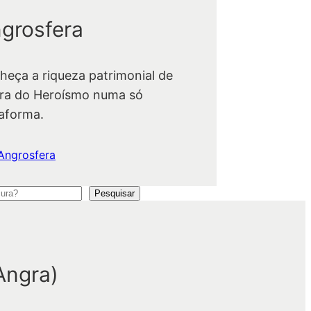
grosfera
heça a riqueza patrimonial de
ra do Heroísmo numa só
taforma.
Angrosfera
Pesquisar
Angra)