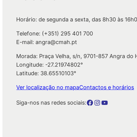
Horário: de segunda a sexta, das 8h30 às 16h
Telefone: (+351) 295 401 700
E-mail: angra@cmah.pt
Morada: Praça Velha, s/n, 9701-857 Angra do
Longitude: -27.21974802°
Latitude: 38.65510103°
Ver localização no mapa
Contactos e horários
Botão para a página da autarquia no Facebook
Botão para a página da autarquia no Instagram
Botão para a página da autarquia no Youtube
Siga-nos nas redes sociais: