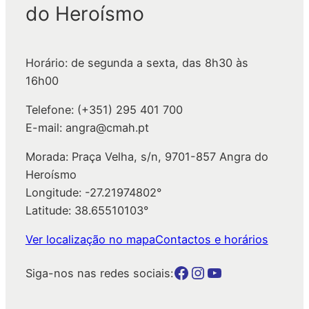
do Heroísmo
i
s
a
Horário: de segunda a sexta, das 8h30 às
r
16h00
Telefone: (+351) 295 401 700
E-mail: angra@cmah.pt
Morada: Praça Velha, s/n, 9701-857 Angra do
Heroísmo
Longitude: -27.21974802°
Latitude: 38.65510103°
Ver localização no mapa
Contactos e horários
Botão para a página da autarquia no Facebook
Botão para a página da autarquia no Instagram
Botão para a página da autarquia no Youtube
Siga-nos nas redes sociais: