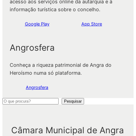
acesso aos serviços online da autarquia e à
informação turística sobre o concelho.
Google Play
App Store
Angrosfera
Conheça a riqueza patrimonial de Angra do
Heroísmo numa só plataforma.
Angrosfera
P
Pesquisar
e
s
q
Câmara Municipal de Angra
u