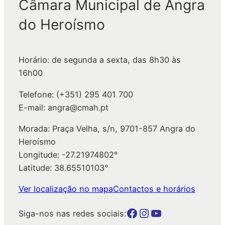
Câmara Municipal de Angra
u
do Heroísmo
i
s
a
Horário: de segunda a sexta, das 8h30 às
r
16h00
Telefone: (+351) 295 401 700
E-mail: angra@cmah.pt
Morada: Praça Velha, s/n, 9701-857 Angra do
Heroísmo
Longitude: -27.21974802°
Latitude: 38.65510103°
Ver localização no mapa
Contactos e horários
Botão para a página da autarquia no Facebook
Botão para a página da autarquia no Instagram
Botão para a página da autarquia no Youtube
Siga-nos nas redes sociais: