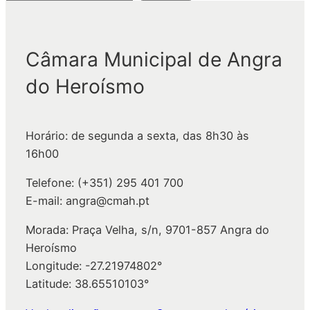
e
s
q
Câmara Municipal de Angra
u
do Heroísmo
i
s
a
Horário: de segunda a sexta, das 8h30 às
r
16h00
Telefone: (+351) 295 401 700
E-mail: angra@cmah.pt
Morada: Praça Velha, s/n, 9701-857 Angra do
Heroísmo
Longitude: -27.21974802°
Latitude: 38.65510103°