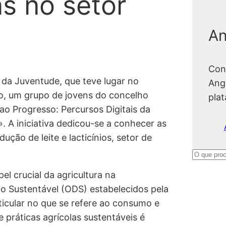
s no setor
An
Con
 da Juventude, que teve lugar no
Ang
o, um grupo de jovens do concelho
pla
ao Progresso: Percursos Digitais da
 A iniciativa dedicou-se a conhecer as
ução de leite e lacticínios, setor de
P
e
el crucial da agricultura na
s
o Sustentável (ODS) estabelecidos pela
q
cular no que se refere ao consumo e
u
práticas agrícolas sustentáveis é