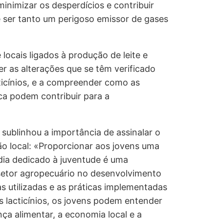
i
 minimizar os desperdícios e contribuir
s
e ser tanto um perigoso emissor de gases
a
r
 locais ligados à produção de leite e
er as alterações que se têm verificado
cticínios, e a compreender como as
ca podem contribuir para a
sublinhou a importância de assinalar o
ão local: «Proporcionar aos jovens uma
e dia dedicado à juventude é uma
setor agropecuário no desenvolvimento
s utilizadas e as práticas implementadas
os lacticínios, os jovens podem entender
ça alimentar, a economia local e a