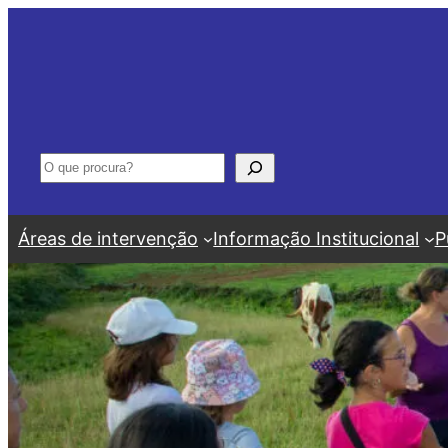
Saltar
para
o
conteúdo
Pesquisar
Áreas de intervenção
Informação Institucional
P