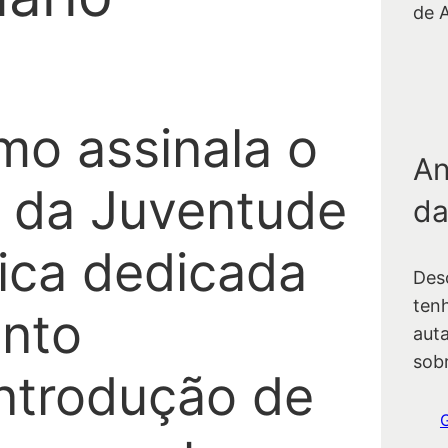
de 
mo assinala o
An
l da Juventude
da
tica dedicada
Des
ten
ento
auta
sob
introdução de