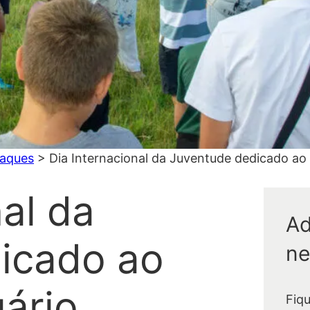
aques
>
Dia Internacional da Juventude dedicado ao
nal da
Ad
icado ao
ne
ário
Fiq