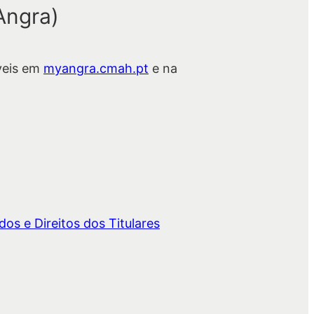
Angra)
veis em
myangra.cmah.pt
e na
os e Direitos dos Titulares