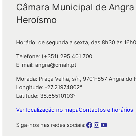
Câmara Municipal de Angra
Heroísmo
Horário: de segunda a sexta, das 8h30 às 16h
Telefone: (+351) 295 401 700
E-mail: angra@cmah.pt
Morada: Praça Velha, s/n, 9701-857 Angra do
Longitude: -27.21974802°
Latitude: 38.65510103°
Ver localização no mapa
Contactos e horários
Botão para a página da autarquia no Facebook
Botão para a página da autarquia no Instagram
Botão para a página da autarquia no Youtube
Siga-nos nas redes sociais: