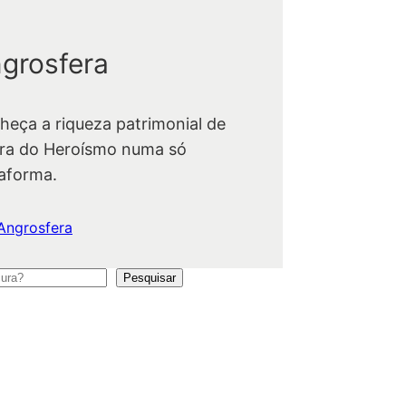
grosfera
heça a riqueza patrimonial de
ra do Heroísmo numa só
taforma.
Angrosfera
Pesquisar