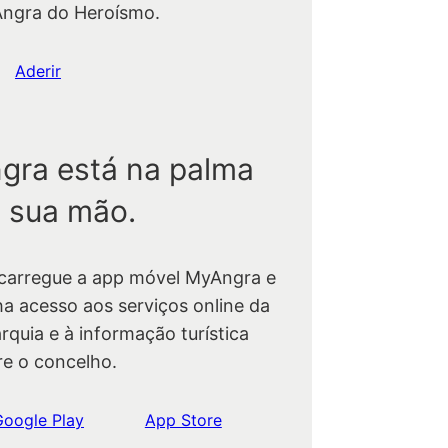
Angra do Heroísmo.
Aderir
gra está na palma
 sua mão.
carregue a app móvel MyAngra e
ha acesso aos serviços online da
rquia e à informação turística
re o concelho.
Google Play
App Store