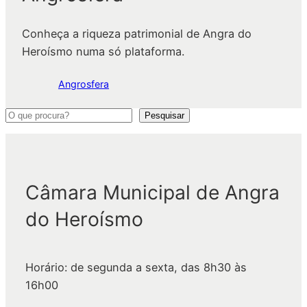
Conheça a riqueza patrimonial de Angra do
Heroísmo numa só plataforma.
Angrosfera
P
Pesquisar
e
s
q
Câmara Municipal de Angra
u
i
do Heroísmo
s
a
r
Horário: de segunda a sexta, das 8h30 às
16h00