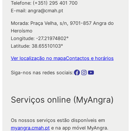
Telefone: (+351) 295 401 700
E-mail: angra@cmah.pt
Morada: Praça Velha, s/n, 9701-857 Angra do
Heroísmo
Longitude: -27.21974802°
Latitude: 38.65510103°
Ver localização no mapa
Contactos e horários
Botão para a página da autarquia no Facebook
Botão para a página da autarquia no Instagram
Botão para a página da autarquia no Youtube
Siga-nos nas redes sociais:
Serviços online (MyAngra)
Os nossos serviços estão disponíveis em
myangra.cmah.pt
e na app móvel MyAngra.