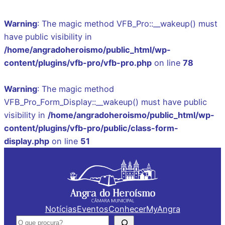
Warning
: The magic method VFB_Pro::__wakeup() must
have public visibility in
/home/angradoheroismo/public_html/wp-
content/plugins/vfb-pro/vfb-pro.php
on line
78
Warning
: The magic method
VFB_Pro_Form_Display::__wakeup() must have public
visibility in
/home/angradoheroismo/public_html/wp-
content/plugins/vfb-pro/public/class-form-
display.php
on line
51
Saltar
para
o
conteúdo
Notícias
Eventos
Conhecer
MyAngra
Pesquisar