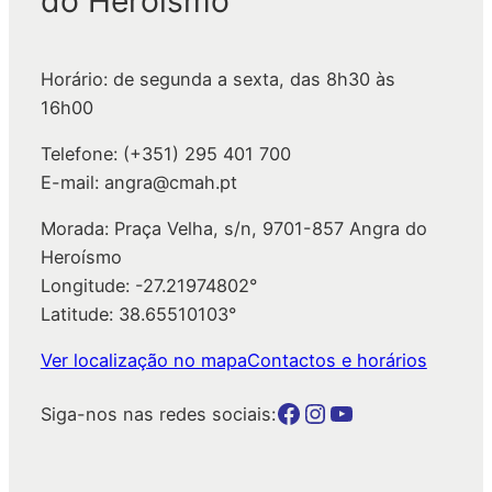
do Heroísmo
s
a
Horário: de segunda a sexta, das 8h30 às
r
16h00
Telefone: (+351) 295 401 700
E-mail: angra@cmah.pt
Morada: Praça Velha, s/n, 9701-857 Angra do
Heroísmo
Longitude: -27.21974802°
Latitude: 38.65510103°
Ver localização no mapa
Contactos e horários
Botão para a página da autarquia no Facebook
Botão para a página da autarquia no Instagram
Botão para a página da autarquia no Youtube
Siga-nos nas redes sociais: