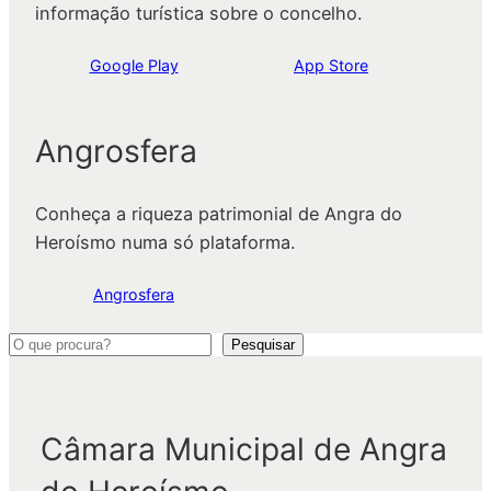
informação turística sobre o concelho.
Google Play
App Store
Angrosfera
Conheça a riqueza patrimonial de Angra do
Heroísmo numa só plataforma.
Angrosfera
P
Pesquisar
e
s
q
Câmara Municipal de Angra
u
i