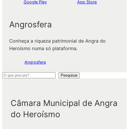
Google Play
App Store
Angrosfera
Conheça a riqueza patrimonial de Angra do
Heroísmo numa só plataforma.
Angrosfera
P
Pesquisar
e
s
q
Câmara Municipal de Angra
u
do Heroísmo
i
s
a