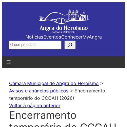
Saltar
para
o
conteúdo
Notícias
Eventos
Conhecer
MyAngra
Pesquisar
Câmara Municipal de Angra do Heroísmo
>
Avisos e anúncios públicos
>
Encerramento
temporário do CCCAH (2026)
Voltar à página anterior
Encerramento