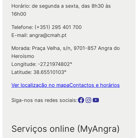
Horário: de segunda a sexta, das 8h30 às
r
16h00
Telefone: (+351) 295 401 700
E-mail: angra@cmah.pt
Morada: Praça Velha, s/n, 9701-857 Angra do
Heroísmo
Longitude: -27.21974802°
Latitude: 38.65510103°
Ver localização no mapa
Contactos e horários
Botão para a página da autarquia no Facebook
Botão para a página da autarquia no Instagram
Botão para a página da autarquia no Youtube
Siga-nos nas redes sociais:
Serviços online (MyAngra)