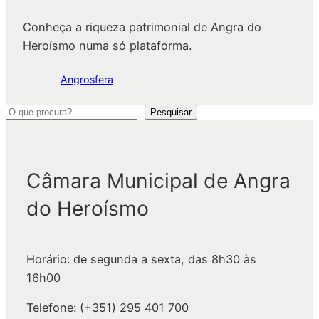
Conheça a riqueza patrimonial de Angra do
Heroísmo numa só plataforma.
Angrosfera
P
Pesquisar
e
s
q
Câmara Municipal de Angra
u
do Heroísmo
i
s
a
Horário: de segunda a sexta, das 8h30 às
r
16h00
Telefone: (+351) 295 401 700