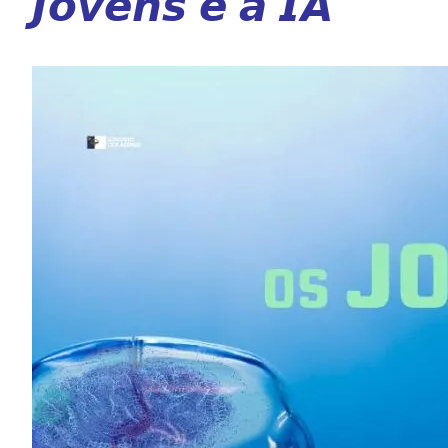
𝙅𝙤𝙫𝙚𝙣𝙨 𝙚 𝙖 𝙄𝘼