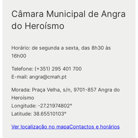
s
q
Câmara Municipal de Angra
u
do Heroísmo
i
s
a
Horário: de segunda a sexta, das 8h30 às
r
16h00
Telefone: (+351) 295 401 700
E-mail: angra@cmah.pt
Morada: Praça Velha, s/n, 9701-857 Angra do
Heroísmo
Longitude: -27.21974802°
Latitude: 38.65510103°
Ver localização no mapa
Contactos e horários