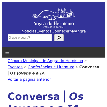
Saltar
para
o
conteúdo
Notícias
Eventos
Conhecer
MyAngra
Pesquisar
Câmara Municipal de Angra do Heroísmo
>
Eventos
>
Conferências e Literatura
>
𝗖𝗼𝗻𝘃𝗲𝗿𝘀𝗮
| 𝙊𝙨 𝙅𝙤𝙫𝙚𝙣𝙨 𝙚 𝙖 𝙄𝘼
Voltar à página anterior
𝗖𝗼𝗻𝘃𝗲𝗿𝘀𝗮 | 𝙊𝙨