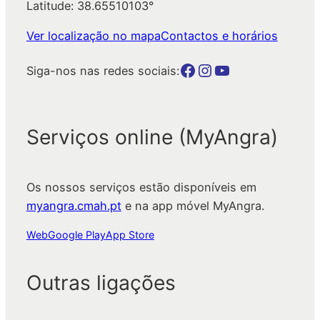
Latitude: 38.65510103°
Ver localização no mapa
Contactos e horários
Botão para a página da autarquia no Facebook
Botão para a página da autarquia no Instagram
Botão para a página da autarquia no Youtube
Siga-nos nas redes sociais:
Serviços online (MyAngra)
Os nossos serviços estão disponíveis em
myangra.cmah.pt
e na app móvel MyAngra.
Web
Google Play
App Store
Outras ligações