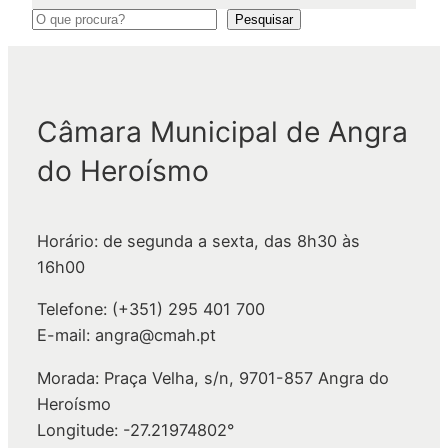
P
Pesquisar
e
s
q
Câmara Municipal de Angra
u
i
do Heroísmo
s
a
r
Horário: de segunda a sexta, das 8h30 às
16h00
Telefone: (+351) 295 401 700
E-mail: angra@cmah.pt
Morada: Praça Velha, s/n, 9701-857 Angra do
Heroísmo
Longitude: -27.21974802°