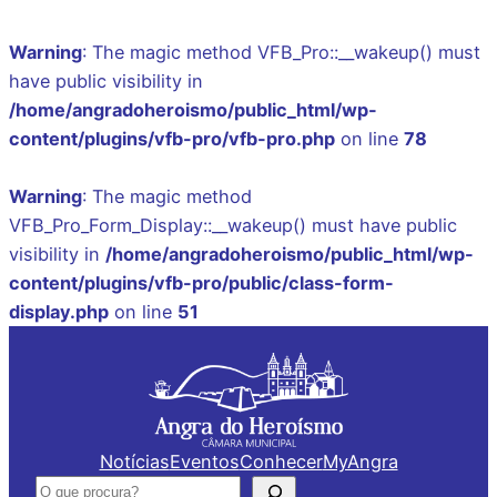
Warning
: The magic method VFB_Pro::__wakeup() must
have public visibility in
/home/angradoheroismo/public_html/wp-
content/plugins/vfb-pro/vfb-pro.php
on line
78
Warning
: The magic method
VFB_Pro_Form_Display::__wakeup() must have public
visibility in
/home/angradoheroismo/public_html/wp-
content/plugins/vfb-pro/public/class-form-
display.php
on line
51
Saltar
para
o
conteúdo
Notícias
Eventos
Conhecer
MyAngra
Pesquisar