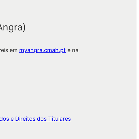
Angra)
veis em
myangra.cmah.pt
e na
os e Direitos dos Titulares