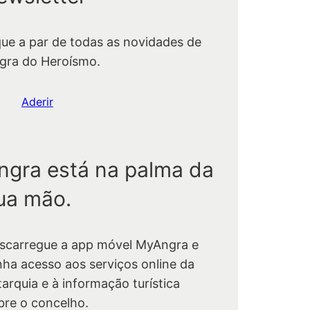
que a par de todas as novidades de
gra do Heroísmo.
Aderir
ngra está na palma da
ua mão.
scarregue a app móvel MyAngra e
nha acesso aos serviços online da
tarquia e à informação turística
bre o concelho.