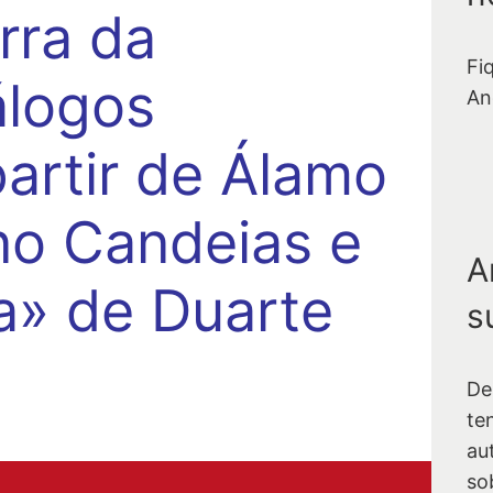
rra da
Fi
álogos
An
partir de Álamo
ino Candeias e
A
a» de Duarte
s
De
te
au
so