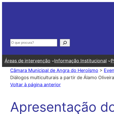
Saltar
para
o
conteúdo
Pesquisar
Áreas de intervenção
Informação Institucional
P
Câmara Municipal de Angra do Heroísmo
>
Even
Diálogos multiculturais a partir de Álamo Oliv
Voltar à página anterior
Apresentação do 