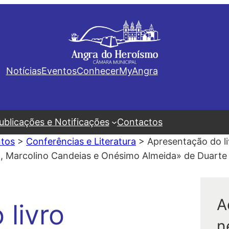
Notícias
Eventos
Conhecer
MyAngra
ublicações e Notificações
Contactos
tos
>
Conferências e Literatura
>
Apresentação do li
eira, Marcolino Candeias e Onésimo Almeida» de Duart
A
livro
n