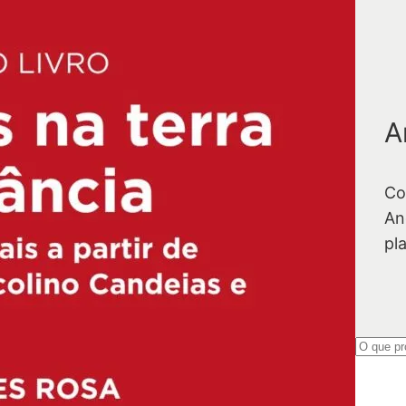
A
Co
An
pl
P
e
s