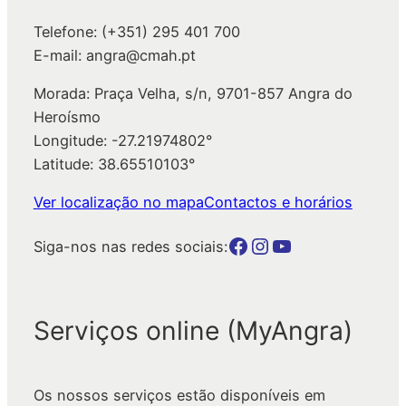
Telefone: (+351) 295 401 700
E-mail: angra@cmah.pt
Morada: Praça Velha, s/n, 9701-857 Angra do
Heroísmo
Longitude: -27.21974802°
Latitude: 38.65510103°
Ver localização no mapa
Contactos e horários
Botão para a página da autarquia no Facebook
Botão para a página da autarquia no Instagram
Botão para a página da autarquia no Youtube
Siga-nos nas redes sociais:
Serviços online (MyAngra)
Os nossos serviços estão disponíveis em