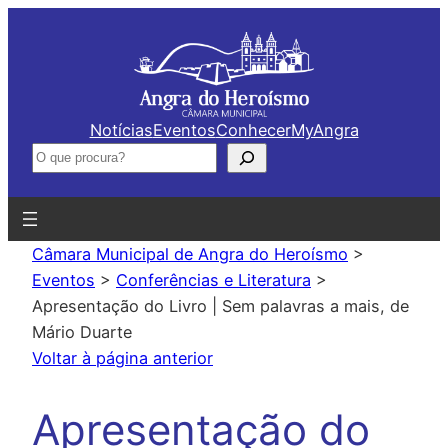
Saltar
para
o
conteúdo
Notícias
Eventos
Conhecer
MyAngra
Pesquisar
Câmara Municipal de Angra do Heroísmo
>
Eventos
>
Conferências e Literatura
>
Apresentação do Livro | Sem palavras a mais, de
Mário Duarte
Voltar à página anterior
Apresentação do