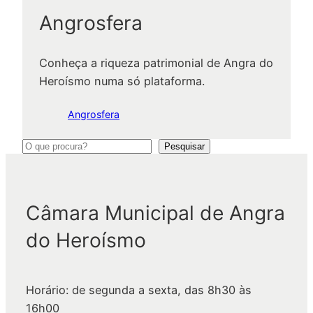
Angrosfera
Conheça a riqueza patrimonial de Angra do
Heroísmo numa só plataforma.
Angrosfera
P
Pesquisar
e
s
q
Câmara Municipal de Angra
u
do Heroísmo
i
s
a
Horário: de segunda a sexta, das 8h30 às
r
16h00