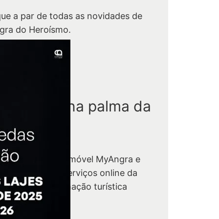
que a par de todas as novidades de
gra do Heroísmo.
Aderir
ngra está na palma da
ua mão.
scarregue a app móvel MyAngra e
nha acesso aos serviços online da
tarquia e à informação turística
bre o concelho.