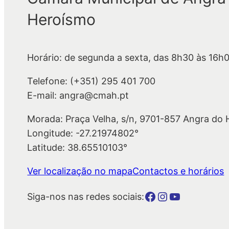
Heroísmo
Horário: de segunda a sexta, das 8h30 às 16h
Telefone: (+351) 295 401 700
E-mail: angra@cmah.pt
Morada: Praça Velha, s/n, 9701-857 Angra do
Longitude: -27.21974802°
Latitude: 38.65510103°
Ver localização no mapa
Contactos e horários
Botão para a página da autarquia no Facebook
Botão para a página da autarquia no Instagram
Botão para a página da autarquia no Youtube
Siga-nos nas redes sociais: