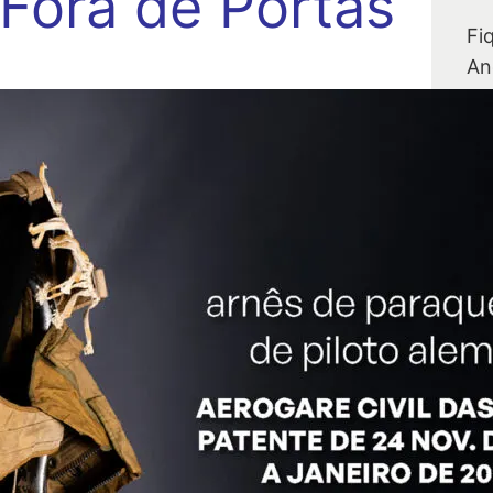
Fora de Portas
Fi
An
A
s
De
te
au
so