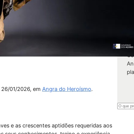
A
Co
An
pl
a 26/01/2026, em
Angra do Heroísmo
.
P
e
s
es e as crescentes aptidões requeridas aos
q
os seus conhecimentos, treino e experiência,