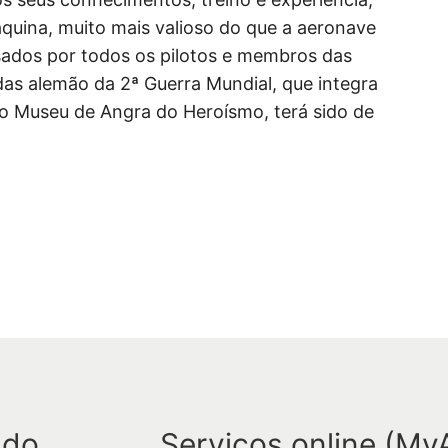
u
uina, muito mais valioso do que a aeronave
i
sados por todos os pilotos e membros das
s
das alemão da 2ª Guerra Mundial, que integra
a
do Museu de Angra do Heroísmo, terá sido de
r
 do
Serviços online (My