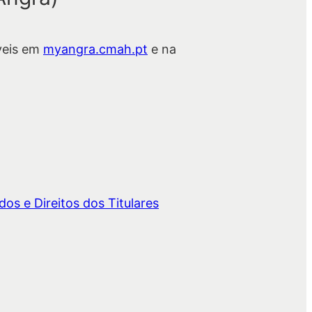
veis em
myangra.cmah.pt
e na
os e Direitos dos Titulares