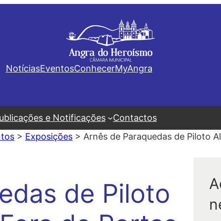
Notícias
Eventos
Conhecer
MyAngra
ublicações e Notificações
Contactos
tos
>
Exposições
>
Arnês de Paraquedas de Piloto A
A
edas de Piloto
n