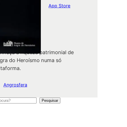
Google Play
App Store
ngrosfera
nheça a riqueza patrimonial de
gra do Heroísmo numa só
ataforma.
Angrosfera
Pesquisar