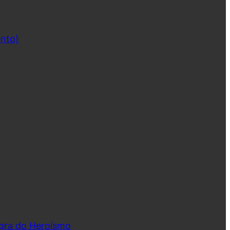
ento)
ngra do Heroísmo