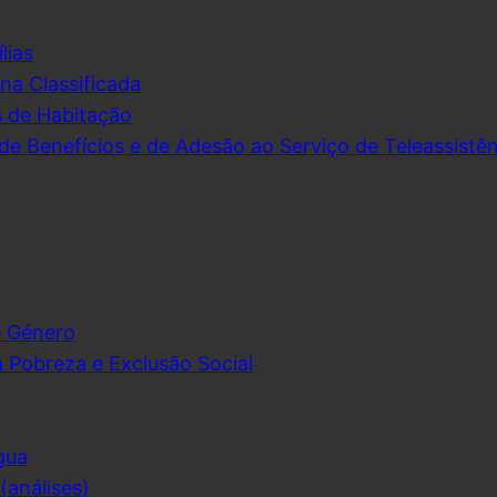
lias
na Classificada
s de Habitação
de Benefícios e de Adesão ao Serviço de Teleassistên
e Género
 Pobreza e Exclusão Social
gua
análises)