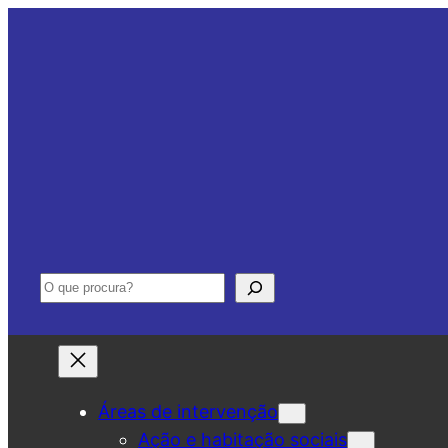
Saltar
para
o
conteúdo
Pesquisar
Áreas de intervenção
Ação e habitação sociais