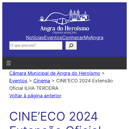
Saltar
para
o
conteúdo
Notícias
Eventos
Conhecer
MyAngra
Pesquisar
Câmara Municipal de Angra do Heroísmo
>
Eventos
>
Cinema
>
CINE’ECO 2024 Extensão
Oficial ILHA TERCEIRA
Voltar à página anterior
CINE’ECO 2024