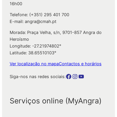
16h00
Telefone: (+351) 295 401 700
E-mail: angra@cmah.pt
Morada: Praça Velha, s/n, 9701-857 Angra do
Heroísmo
Longitude: -27.21974802°
Latitude: 38.65510103°
Ver localização no mapa
Contactos e horários
Botão para a página da autarquia no Facebook
Botão para a página da autarquia no Instagram
Botão para a página da autarquia no Youtube
Siga-nos nas redes sociais:
Serviços online (MyAngra)