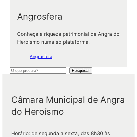
Angrosfera
Conheça a riqueza patrimonial de Angra do
Heroísmo numa só plataforma.
Angrosfera
P
Pesquisar
e
s
q
Câmara Municipal de Angra
u
do Heroísmo
i
s
a
Horário: de segunda a sexta, das 8h30 às
r