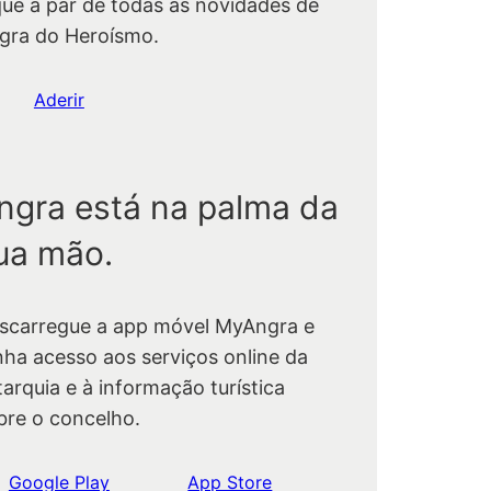
que a par de todas as novidades de
gra do Heroísmo.
Aderir
ngra está na palma da
ua mão.
scarregue a app móvel MyAngra e
nha acesso aos serviços online da
tarquia e à informação turística
bre o concelho.
Google Play
App Store