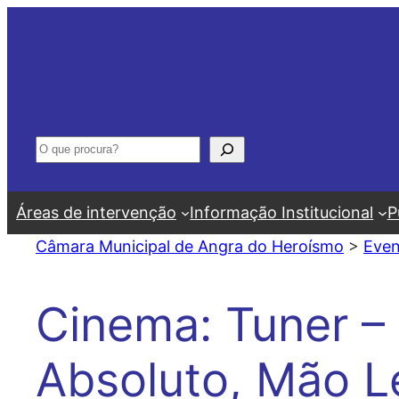
Saltar
para
o
conteúdo
Pesquisar
Áreas de intervenção
Informação Institucional
P
Câmara Municipal de Angra do Heroísmo
>
Even
Cinema: Tuner –
Absoluto, Mão L