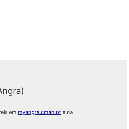
Angra)
veis em
myangra.cmah.pt
e na