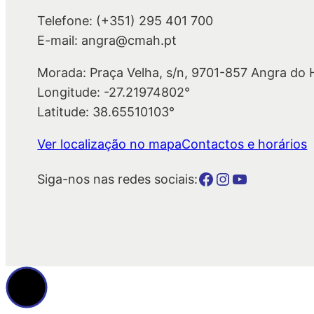
Telefone: (+351) 295 401 700
E-mail: angra@cmah.pt
Morada: Praça Velha, s/n, 9701-857 Angra do
Longitude: -27.21974802°
Latitude: 38.65510103°
Ver localização no mapa
Contactos e horários
Botão para a página da autarquia no Facebook
Botão para a página da autarquia no Instagram
Botão para a página da autarquia no Youtube
Siga-nos nas redes sociais: