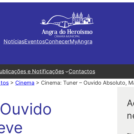
Notícias
Eventos
Conhecer
MyAngra
ublicações e Notificações
Contactos
tos
>
Cinema
>
Cinema: Tuner – Ouvido Absoluto, M
A
 Ouvido
n
eve