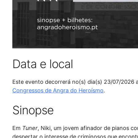
Data e local
Este evento decorrerá no(s) dia(s) 23/07/2026
Congressos de Angra do Heroísmo
.
Sinopse
Em
Tuner
, Niki, um jovem afinador de pianos c
despertar o interesse de criminosos que encont