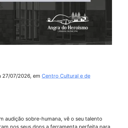
i
s
a
r
 a 27/07/2026, em
Centro Cultural e de
om audição sobre-humana, vê o seu talento
ram nos seus dons a ferramenta perfeita para