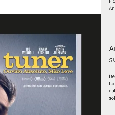
Fi
An
A
s
De
te
au
so