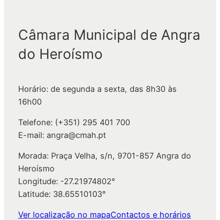
e
s
q
Câmara Municipal de Angra
u
do Heroísmo
i
s
a
Horário: de segunda a sexta, das 8h30 às
r
16h00
Telefone: (+351) 295 401 700
E-mail: angra@cmah.pt
Morada: Praça Velha, s/n, 9701-857 Angra do
Heroísmo
Longitude: -27.21974802°
Latitude: 38.65510103°
Ver localização no mapa
Contactos e horários