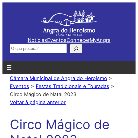
Saltar
para
o
conteúdo
Notícias
Eventos
Conhecer
MyAngra
Pesquisar
Câmara Municipal de Angra do Heroísmo
>
Eventos
>
Festas Tradicionais e Touradas
>
Circo Mágico de Natal 2023
Voltar à página anterior
Circo Mágico de