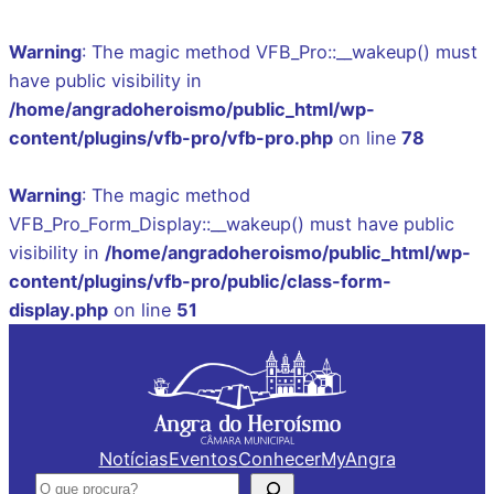
Warning
: The magic method VFB_Pro::__wakeup() must
have public visibility in
/home/angradoheroismo/public_html/wp-
content/plugins/vfb-pro/vfb-pro.php
on line
78
Warning
: The magic method
VFB_Pro_Form_Display::__wakeup() must have public
visibility in
/home/angradoheroismo/public_html/wp-
content/plugins/vfb-pro/public/class-form-
display.php
on line
51
Saltar
para
o
conteúdo
Notícias
Eventos
Conhecer
MyAngra
Pesquisar