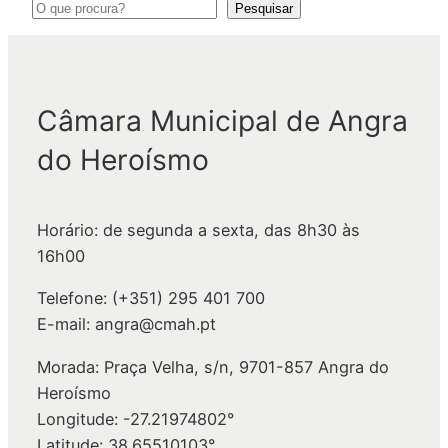
P
Pesquisar
e
s
q
Câmara Municipal de Angra
u
i
do Heroísmo
s
a
r
Horário: de segunda a sexta, das 8h30 às
16h00
Telefone: (+351) 295 401 700
E-mail: angra@cmah.pt
Morada: Praça Velha, s/n, 9701-857 Angra do
Heroísmo
Longitude: -27.21974802°
Latitude: 38.65510103°