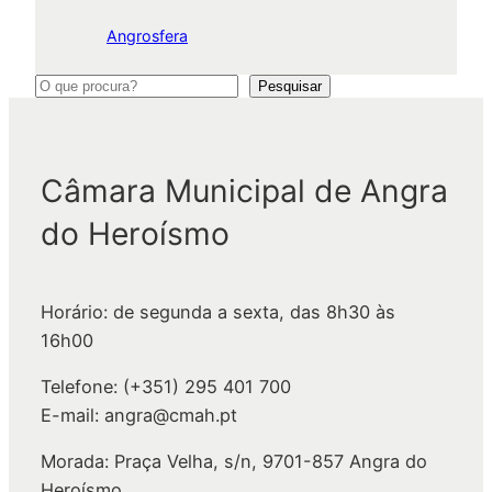
Angrosfera
P
Pesquisar
e
s
q
Câmara Municipal de Angra
u
do Heroísmo
i
s
a
Horário: de segunda a sexta, das 8h30 às
r
16h00
Telefone: (+351) 295 401 700
E-mail: angra@cmah.pt
Morada: Praça Velha, s/n, 9701-857 Angra do
Heroísmo