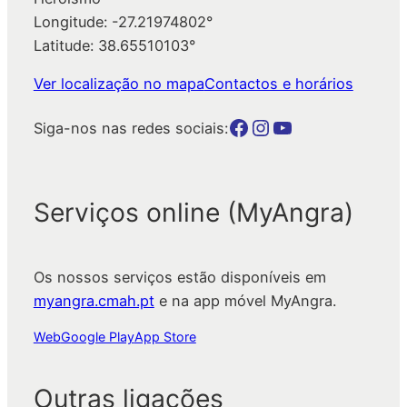
Longitude: -27.21974802°
Latitude: 38.65510103°
Ver localização no mapa
Contactos e horários
Botão para a página da autarquia no Facebook
Botão para a página da autarquia no Instagram
Botão para a página da autarquia no Youtube
Siga-nos nas redes sociais:
Serviços online (MyAngra)
Os nossos serviços estão disponíveis em
myangra.cmah.pt
e na app móvel MyAngra.
Web
Google Play
App Store
Outras ligações