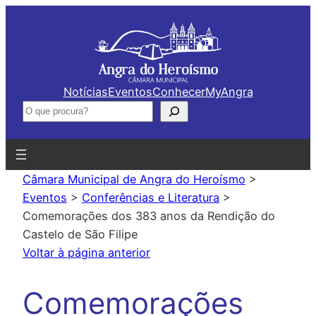
Saltar
para
o
conteúdo
Notícias
Eventos
Conhecer
MyAngra
Pesquisar
Câmara Municipal de Angra do Heroísmo
>
Eventos
>
Conferências e Literatura
>
Comemorações dos 383 anos da Rendição do
Castelo de São Filipe
Voltar à página anterior
Comemorações