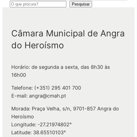
P
Pesquisar
e
s
q
Câmara Municipal de Angra
u
do Heroísmo
i
s
a
Horário: de segunda a sexta, das 8h30 às
r
16h00
Telefone: (+351) 295 401 700
E-mail: angra@cmah.pt
Morada: Praça Velha, s/n, 9701-857 Angra do
Heroísmo
Longitude: -27.21974802°
Latitude: 38.65510103°