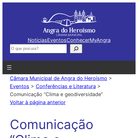
Saltar
para
o
conteúdo
Notícias
Eventos
Conhecer
MyAngra
Pesquisar
Câmara Municipal de Angra do Heroísmo
>
Eventos
>
Conferências e Literatura
>
Comunicação “Clima e geodiversidade”
Voltar à página anterior
Comunicação