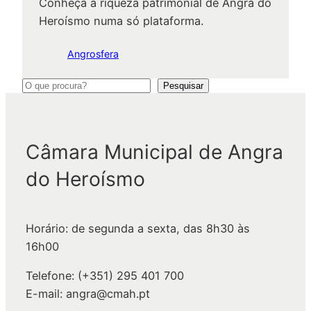
Conheça a riqueza patrimonial de Angra do
Heroísmo numa só plataforma.
Angrosfera
P
Pesquisar
e
s
q
Câmara Municipal de Angra
u
do Heroísmo
i
s
a
Horário: de segunda a sexta, das 8h30 às
r
16h00
Telefone: (+351) 295 401 700
E-mail: angra@cmah.pt