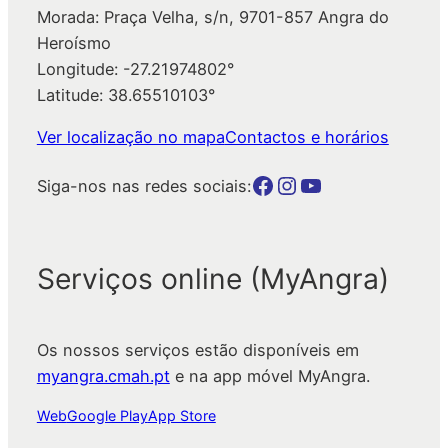
Morada: Praça Velha, s/n, 9701-857 Angra do
Heroísmo
Longitude: -27.21974802°
Latitude: 38.65510103°
Ver localização no mapa
Contactos e horários
Botão para a página da autarquia no Facebook
Botão para a página da autarquia no Instagram
Botão para a página da autarquia no Youtube
Siga-nos nas redes sociais:
Serviços online (MyAngra)
Os nossos serviços estão disponíveis em
myangra.cmah.pt
e na app móvel MyAngra.
Web
Google Play
App Store