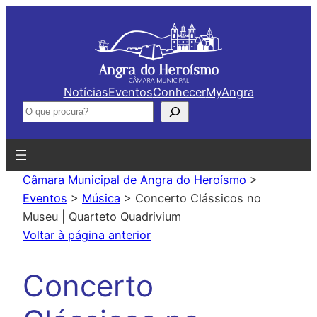
Saltar
para
o
conteúdo
Notícias
Eventos
Conhecer
MyAngra
Pesquisar
Câmara Municipal de Angra do Heroísmo
>
Eventos
>
Música
>
Concerto Clássicos no
Museu | Quarteto Quadrivium
Voltar à página anterior
Concerto