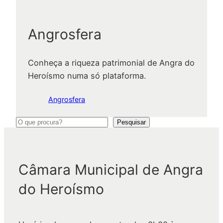
Angrosfera
Conheça a riqueza patrimonial de Angra do
Heroísmo numa só plataforma.
Angrosfera
P
Pesquisar
e
s
q
Câmara Municipal de Angra
u
do Heroísmo
i
s
a