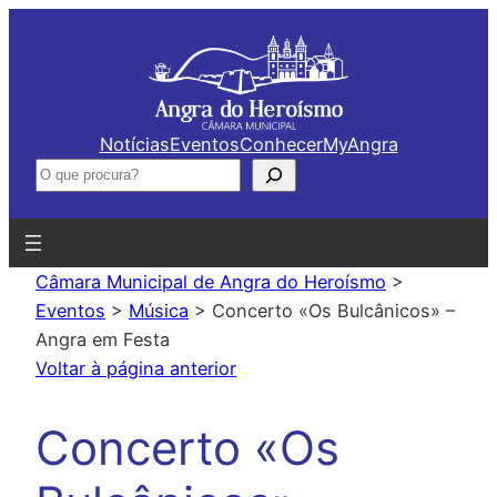
Saltar
para
o
conteúdo
Notícias
Eventos
Conhecer
MyAngra
Pesquisar
Câmara Municipal de Angra do Heroísmo
>
Eventos
>
Música
>
Concerto «Os Bulcânicos» –
Angra em Festa
Voltar à página anterior
Concerto «Os