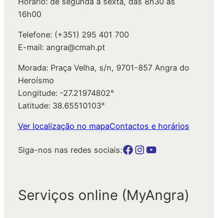
Horário: de segunda a sexta, das 8h30 às
r
16h00
Telefone: (+351) 295 401 700
E-mail: angra@cmah.pt
Morada: Praça Velha, s/n, 9701-857 Angra do
Heroísmo
Longitude: -27.21974802°
Latitude: 38.65510103°
Ver localização no mapa
Contactos e horários
Botão para a página da autarquia no Facebook
Botão para a página da autarquia no Instagram
Botão para a página da autarquia no Youtube
Siga-nos nas redes sociais:
Serviços online (MyAngra)