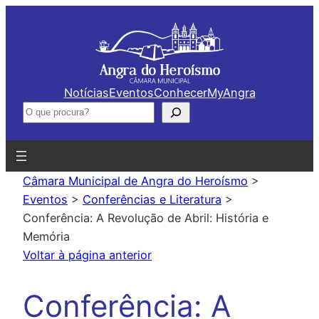
Saltar
para
o
conteúdo
Notícias
Eventos
Conhecer
MyAngra
Pesquisar
Câmara Municipal de Angra do Heroísmo
>
Eventos
>
Conferências e Literatura
>
Conferência: A Revolução de Abril: História e
Memória
Voltar à página anterior
Conferência: A