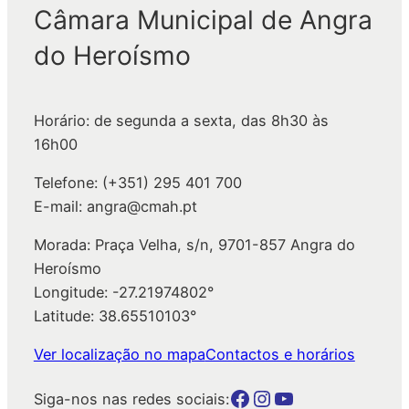
q
Câmara Municipal de Angra
u
do Heroísmo
i
s
a
Horário: de segunda a sexta, das 8h30 às
r
16h00
Telefone: (+351) 295 401 700
E-mail: angra@cmah.pt
Morada: Praça Velha, s/n, 9701-857 Angra do
Heroísmo
Longitude: -27.21974802°
Latitude: 38.65510103°
Ver localização no mapa
Contactos e horários
Botão para a página da autarquia no Facebook
Botão para a página da autarquia no Instagram
Botão para a página da autarquia no Youtube
Siga-nos nas redes sociais: