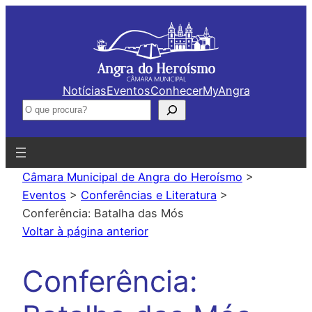
Saltar
para
o
conteúdo
Notícias
Eventos
Conhecer
MyAngra
Pesquisar
Câmara Municipal de Angra do Heroísmo
>
Eventos
>
Conferências e Literatura
>
Conferência: Batalha das Mós
Voltar à página anterior
Conferência: