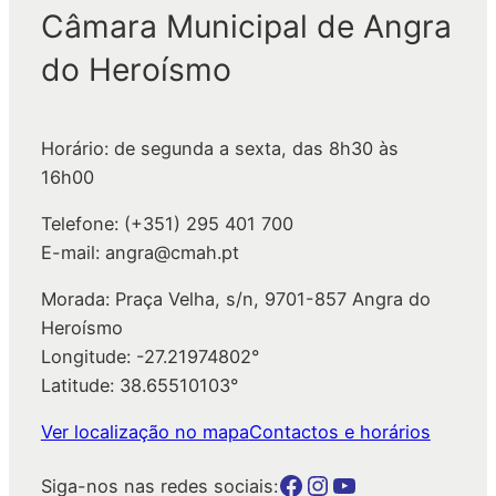
q
Câmara Municipal de Angra
u
do Heroísmo
i
s
a
Horário: de segunda a sexta, das 8h30 às
r
16h00
Telefone: (+351) 295 401 700
E-mail: angra@cmah.pt
Morada: Praça Velha, s/n, 9701-857 Angra do
Heroísmo
Longitude: -27.21974802°
Latitude: 38.65510103°
Ver localização no mapa
Contactos e horários
Botão para a página da autarquia no Facebook
Botão para a página da autarquia no Instagram
Botão para a página da autarquia no Youtube
Siga-nos nas redes sociais: