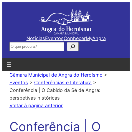
Saltar
para
o
conteúdo
Notícias
Eventos
Conhecer
MyAngra
Pesquisar
Câmara Municipal de Angra do Heroísmo
>
Eventos
>
Conferências e Literatura
>
Conferência | O Cabido da Sé de Angra:
perspetivas históricas
Voltar à página anterior
Conferência | O