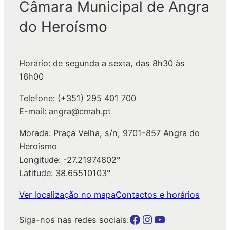
Câmara Municipal de Angra
u
do Heroísmo
i
s
a
Horário: de segunda a sexta, das 8h30 às
r
16h00
Telefone: (+351) 295 401 700
E-mail: angra@cmah.pt
Morada: Praça Velha, s/n, 9701-857 Angra do
Heroísmo
Longitude: -27.21974802°
Latitude: 38.65510103°
Ver localização no mapa
Contactos e horários
Botão para a página da autarquia no Facebook
Botão para a página da autarquia no Instagram
Botão para a página da autarquia no Youtube
Siga-nos nas redes sociais: