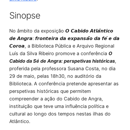
Sinopse
No âmbito da exposição 𝙊 𝘾𝙖𝙗𝙞𝙙𝙤 𝘼𝙩𝙡𝙖̂𝙣𝙩𝙞𝙘𝙤
𝙙𝙚 𝘼𝙣𝙜𝙧𝙖: 𝙛𝙧𝙤𝙣𝙩𝙚𝙞𝙧𝙖 𝙙𝙖 𝙚𝙭𝙥𝙖𝙣𝙨𝙖̃𝙤 𝙙𝙖 𝙛𝙚́ 𝙚 𝙙𝙖
𝘾𝙤𝙧𝙤𝙖, a Biblioteca Pública e Arquivo Regional
Luís da Silva Ribeiro promove a conferência
O
Cabido da Sé de Angra: perspetivas históricas
,
proferida pela professora Susana Costa, no dia
29 de maio, pelas 18h30, no auditório da
Biblioteca. A conferência pretende apresentar as
perspetivas históricas que permitem
compreender a ação do Cabido de Angra,
instituição que teve uma influência política e
cultural ao longo dos tempos nestas ilhas do
Atlântico.