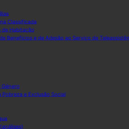
lias
na Classificada
s de Habitação
de Benefícios e de Adesão ao Serviço de Teleassistên
e Género
 Pobreza e Exclusão Social
gua
análises)