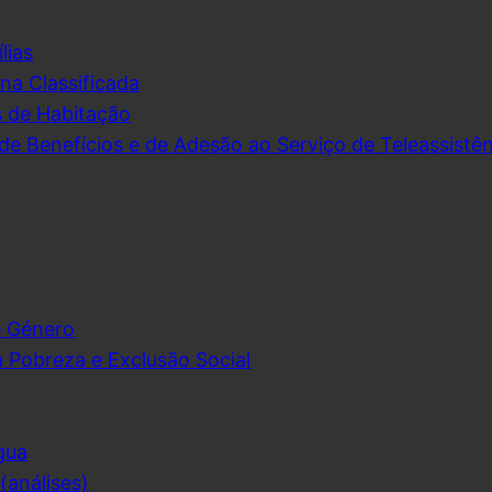
lias
na Classificada
s de Habitação
de Benefícios e de Adesão ao Serviço de Teleassistên
e Género
 Pobreza e Exclusão Social
gua
análises)