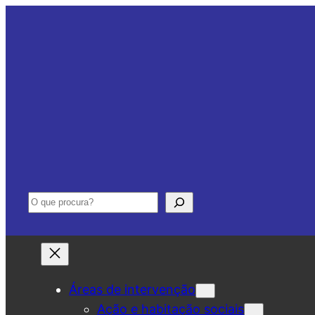
Saltar
para
o
conteúdo
Pesquisar
Áreas de intervenção
Ação e habitação sociais