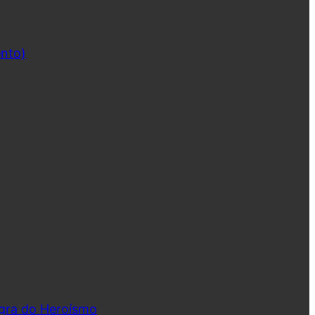
ento)
ngra do Heroísmo